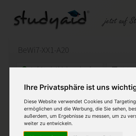
BeWi7-XX1-A20
Auf StudyAid.de verkaufen
Kateg
Ihre Privatsphäre ist uns wichti
Startseite
Abitur und Hochschule
Diese Website verwendet Cookies und Targeting 
BeWi7-XX1-A20
ermöglichen und die Werbung, die Sie sehen, bes
außerdem, um Ergebnisse zu messen, um zu ver
Korrigiert vom Fernlehrer, Note 
weiter zu entwickeln.
Diese Lösung enthält 1 Date