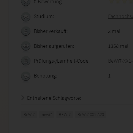
0 Bewertung
Studium:
Fachhochsc
Bisher verkauft:
3 mal
Bisher aufgerufen:
1358 mal
Prüfungs-/Lernheft-Code:
BeWi7-XX1
Benotung:
1
Enthaltene Schlagworte:
BeWi7
bewi7
BEWI7
BeWi7-XX1-A20