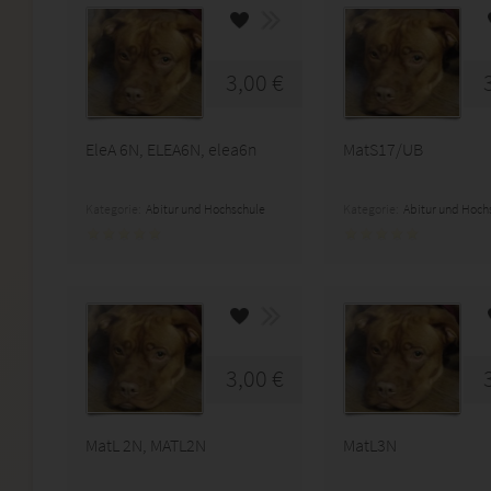
3,00 €
EleA 6N, ELEA6N, elea6n
MatS17/UB
Kategorie:
Abitur und Hochschule
Kategorie:
Abitur und Hoch
3,00 €
MatL 2N, MATL2N
MatL3N