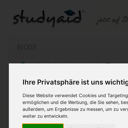
BIO03
Auf StudyAid.de verkaufen
Kateg
Ihre Privatsphäre ist uns wichti
Startseite
Abitur und Hochschule
Diese Website verwendet Cookies und Targeting 
Abitur SGD Lösung
ermöglichen und die Werbung, die Sie sehen, bes
außerdem, um Ergebnisse zu messen, um zu ver
Lösung Einsendeaufgabe Abitur SG
weiter zu entwickeln.
Diese Lösung enthält 1 Date