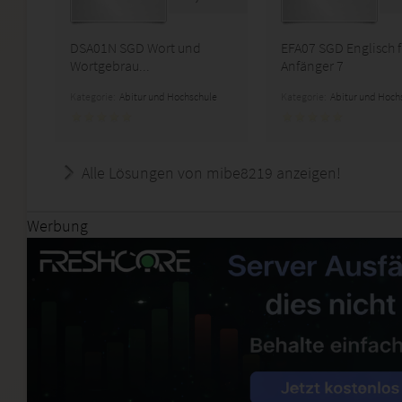
DSA01N SGD Wort und
EFA07 SGD Englisch f
Wortgebrau...
Anfänger 7
Kategorie:
Abitur und Hochschule
Kategorie:
Abitur und Hoch
Alle Lösungen von mibe8219 anzeigen!
Werbung