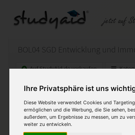
BOL04 SGD Entwicklung und Imm
Auf StudyAid.de verkaufen
Kateg
Startseite
Abitur und Hochschule
Ihre Privatsphäre ist uns wichti
Biologie Abitur SGD BOL04
Diese Website verwendet Cookies und Targeting 
ermöglichen und die Werbung, die Sie sehen, bes
Hier biete ich meine Lösunge
außerdem, um Ergebnisse zu messen, um zu ver
der SGD an. Diese Einsendeau
weiter zu entwickeln.
bewertet.