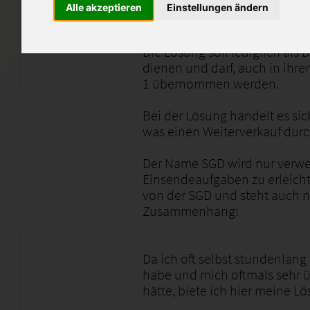
Alle akzeptieren
Einstellungen ändern
Die Anmerkungen des Tutors s
Die Lösung soll lediglich als
dienen und darf, auch in ihre
1 übernommen werden.
Bei der Lösung handelt es si
was einen Weiterverkauf durch
Der Name SGD wird nur verw
Einsendeaufgaben zu erleich
von der SGD und steht auch ni
Zusammenhang!
Da ich oft selbst stundenlan
habe und mich oftmals sehr üb
hätte, biete ich hier meine L