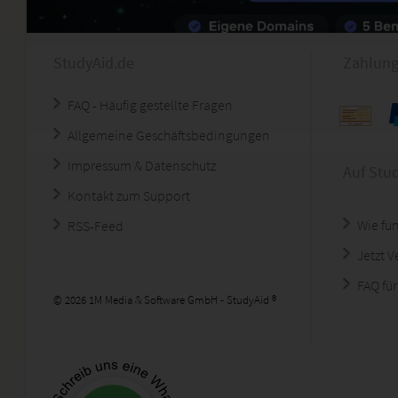
StudyAid.de
Zahlung
FAQ - Häufig gestellte Fragen
Allgemeine Geschäftsbedingungen
Impressum & Datenschutz
Auf Stu
Kontakt zum Support
Wie fun
RSS-Feed
Jetzt 
FAQ für
© 2026 1M Media & Software GmbH - StudyAid ®