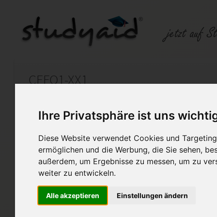
CEFO1-XX1
Auf StudyAid.de verkaufen
Kateg
Ihre Privatsphäre ist uns wichti
Diese Website verwendet Cookies und Targeting 
Startseite
Abitur und Hochschule
ermöglichen und die Werbung, die Sie sehen, bes
außerdem, um Ergebnisse zu messen, um zu ver
Chemie
weiter zu entwickeln.
CEFO1-XX1
Alle akzeptieren
Einstellungen ändern
Chemie