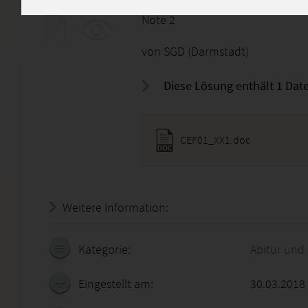
Note 2
von SGD (Darmstadt)
Diese Lösung enthält 1 Date
CEF01_XX1.doc
Weitere Information:
20.07.2026 - 20:33:31
Kategorie:
Abitur und
Eingestellt am:
30.03.2018