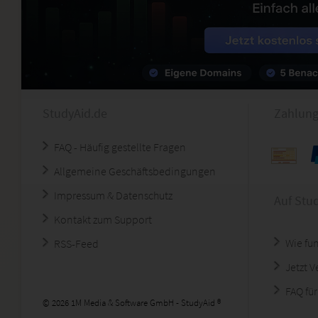
StudyAid.de
Zahlung
FAQ - Häufig gestellte Fragen
Allgemeine Geschäftsbedingungen
Impressum & Datenschutz
Auf Stu
Kontakt zum Support
Wie fun
RSS-Feed
Jetzt 
FAQ für
© 2026 1M Media & Software GmbH - StudyAid ®