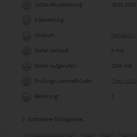
Letzte Aktualisierung:
28.01.2023
0 Bewertung
Studium:
Fachabitur 
Bisher verkauft:
6 mal
Bisher aufgerufen:
2193 mal
Prüfungs-/Lernheft-Code:
Ches 7/021
Benotung:
1
Enthaltene Schlagworte:
ILS Einsendeaufgabe Ches 7
Ches 7
Ches7
Ches 7/0