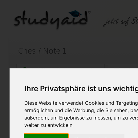
Ches 7 Note 1
Auf StudyAid.de verkaufen
Kateg
Ihre Privatsphäre ist uns wichti
Startseite
Abitur und Hochschule
Diese Website verwendet Cookies und Targeting 
Ches 7/0210 K08
ermöglichen und die Werbung, die Sie sehen, bes
außerdem, um Ergebnisse zu messen, um zu ver
Ches 7/0210 K08
Note 1
weiter zu entwickeln.
100%