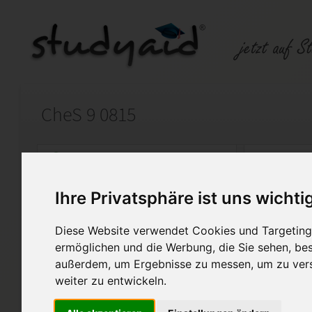
CheS 9 0815
Auf StudyAid.de verkaufen
Kateg
Ihre Privatsphäre ist uns wichti
Startseite
Abitur und Hochschule
Diese Website verwendet Cookies und Targeting 
Kohlenhydrate, Proteine
ermöglichen und die Werbung, die Sie sehen, bes
außerdem, um Ergebnisse zu messen, um zu ver
Lösung bitte nicht kopieren.
weiter zu entwickeln.
Diese Lösung enthält 1 Date