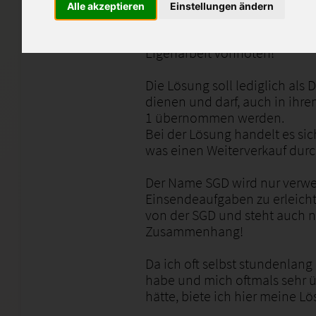
Alle akzeptieren
Einstellungen ändern
Die Anmerkungen des Tutors si
für eine komplett korrekte E
Eigenarbeit vonnöten!
Die Lösung soll lediglich als
dienen und darf, auch in ihre
1 übernommen werden.
Bei der Lösung handelt es si
was einen Weiterverkauf durch
Der Name SGD wird nur verw
Einsendeaufgaben zu erleich
von der SGD und steht auch ni
Zusammenhang!
Da ich oft selbst stundenlan
habe und mich oftmals sehr üb
hätte, biete ich hier meine L