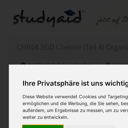
Auf StudyAid.de verkaufen
Kateg
Ihre Privatsphäre ist uns wichti
Startseite
Abitur und Hochschule
Diese Website verwendet Cookies und Targeting 
Chemie Abitur SGD CHR04
ermöglichen und die Werbung, die Sie sehen, bes
Hier biete ich meine Lösunge
außerdem, um Ergebnisse zu messen, um zu ver
der SGD an. Diese Einsendeau
weiter zu entwickeln.
bewertet.