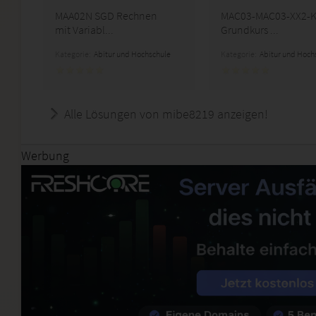
MAA02N SGD Rechnen
MAC03-MAC03-XX2-
mit Variabl...
Grundkurs ...
Kategorie:
Abitur und Hochschule
Kategorie:
Abitur und Hoch
Alle Lösungen von mibe8219 anzeigen!
Werbung