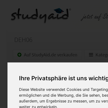
DEH06
Auf StudyAid.de verkaufen
Kateg
Startseite
Abitur und Hochschule
Ihre Privatsphäre ist uns wichti
DEH06 - Mündliche Kommun
Diese Website verwendet Cookies und Targeting 
Note 4 (48/100)! Mit Hinweise
ermöglichen und die Werbung, die Sie sehen, bes
außerdem, um Ergebnisse zu messen, um zu ver
Die Einsendeaufgaben dürfen n
weiter zu entwickeln.