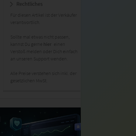
Rechtliches
Für diesen Artikel ist der Verkäufer
verantwortlich.
Sollte mal etwas nicht passen,
kannst Du gerne
hier
einen
Verstoß melden oder Dich einfach
an unseren Support wenden.
Alle Preise verstehen sich inkl. der
gesetzlichen MwSt.