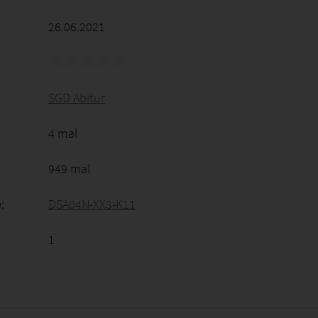
26.06.2021
SGD Abitur
4 mal
949 mal
:
DSA04N-XX3-K11
1