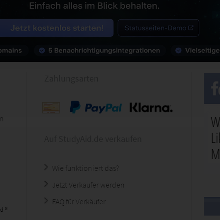
Zahlungsarten
en
Auf StudyAid.de verkaufen
Wie funktioniert das?
Jetzt Verkäufer werden
FAQ für Verkäufer
d ®