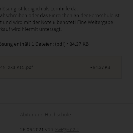
lösung ist lediglich als Lernhilfe da.
abschreiben oder das Einreichen an der Fernschule ist
bt und wird mit der Note 6 benotet! Eine Weitergabe
kauf wird hiermit untersagt.
ösung enthält 1 Dateien: (pdf) ~84.37 KB
4N -XX3-K11 .pdf
~ 84.37 KB
2026 - 11:30:54
Abitur und Hochschule
26.06.2021 von
SwPgHn2D