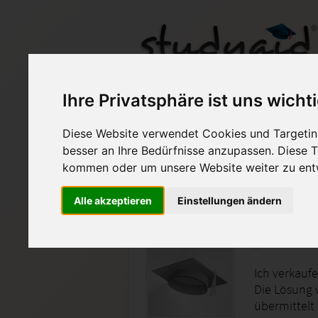
Ihre Privatsphäre ist uns wicht
DSA04N-XX3-K11
Diese Website verwendet Cookies und Targeting
besser an Ihre Bedürfnisse anzupassen. Diese
Auf StudyAid.de verkau
kommen oder um unsere Website weiter zu ent
Alle akzeptieren
Einstellungen ändern
Startseite
Abitur und Hochschule
DSA04N-XX
Ich verkaufe
Die Lösung 
übermittelt