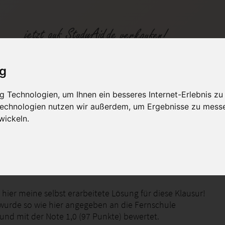
ig
 Technologien, um Ihnen ein besseres Internet-Erlebnis zu
 Technologien nutzen wir außerdem, um Ergebnisse zu mess
fen
Kategorien
Studiengänge / Lehr
wickeln.
3-K11 Formen und Techniken der mündlichen Kommunikation
 hier meine selbst erarbeitete Lösung für diese Klausur!
wurde so wie hier angegeben an die Fernschule
 und mit der Note 1,0 (97 Punkte) bewertet.