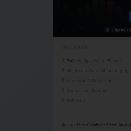
StudyAid.de
FAQ - Häufig gestellte Fragen
Allgemeine Geschäftsbedingung
Impressum & Datenschutz
Kontakt zum Support
RSS-Feed
© 2026 1M Media & Software GmbH - StudyAi