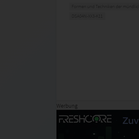
Formen und Techniken der mündli
DSA04N-XX3-K11
Werbung