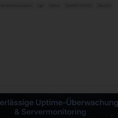
chen Kommunikation
sgd
Abitur
DSA04N-XX3-K11
Deutsch