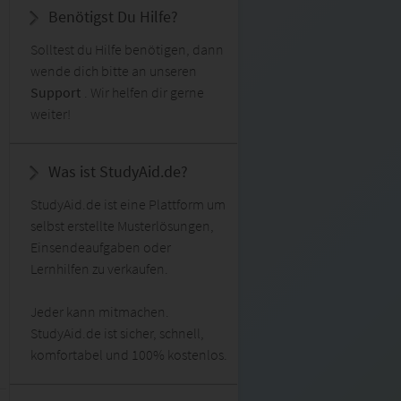
Benötigst Du Hilfe?
Solltest du Hilfe benötigen, dann
wende dich bitte an unseren
Support
. Wir helfen dir gerne
weiter!
Was ist StudyAid.de?
StudyAid.de ist eine Plattform um
selbst erstellte Musterlösungen,
Einsendeaufgaben oder
Lernhilfen zu verkaufen.
Jeder kann mitmachen.
StudyAid.de ist sicher, schnell,
komfortabel und 100% kostenlos.