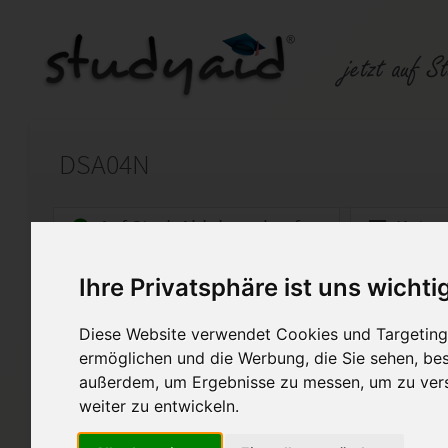
DSA04N
Auf StudyAid.de verkaufen
Kateg
Ihre Privatsphäre ist uns wichti
Startseite
Abitur und Hochschule
Diese Website verwendet Cookies und Targeting 
Abitur SGD Lösung
ermöglichen und die Werbung, die Sie sehen, bes
außerdem, um Ergebnisse zu messen, um zu ver
Lösung Einsendeaufgabe Abitur SG
weiter zu entwickeln.
Diese Lösung enthält 1 Date