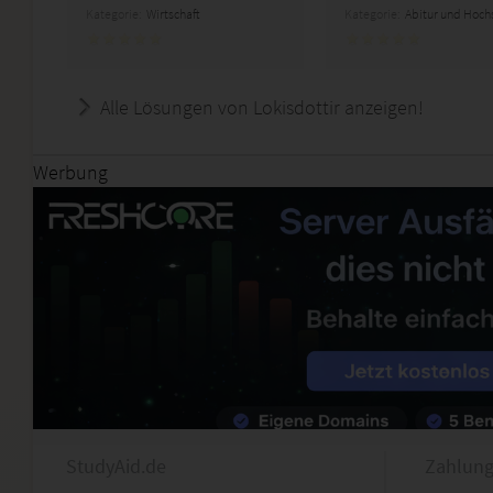
Kategorie:
Wirtschaft
Kategorie:
Abitur und Hoch
Alle Lösungen von Lokisdottir anzeigen!
Werbung
StudyAid.de
Zahlung