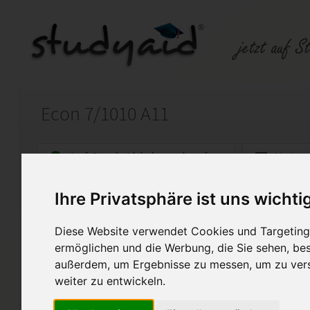
Econ 7/1010 A11
Auf StudyAid.de verkaufen
Kateg
Ihre Privatsphäre ist uns wichti
Startseite
Abitur und Hochschule
Diese Website verwendet Cookies und Targeting 
Außenwirtschaft
ermöglichen und die Werbung, die Sie sehen, bes
außerdem, um Ergebnisse zu messen, um zu ver
Diese von mir selbst erstellte
bewertet und dient lediglich a
weiter zu entwickeln.
kopieren untersagt und würde 