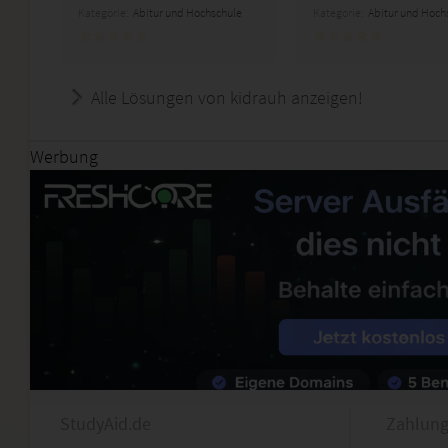
Kategorie:
Abitur und Hochschule
Kategorie:
Abitur und Hoch
Alle Lösungen von kidrauh anzeigen!
Werbung
StudyAid.de
Zahlung