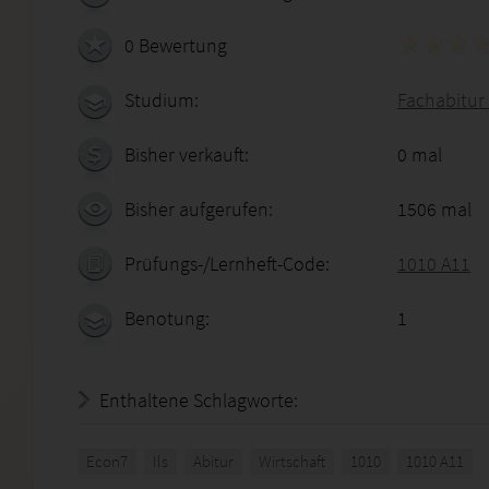
0 Bewertung
Studium:
Fachabitur 
Bisher verkauft:
0 mal
Bisher aufgerufen:
1506 mal
Prüfungs-/Lernheft-Code:
1010 A11
Benotung:
1
Enthaltene Schlagworte:
Econ7
Ils
Abitur
Wirtschaft
1010
1010 A11