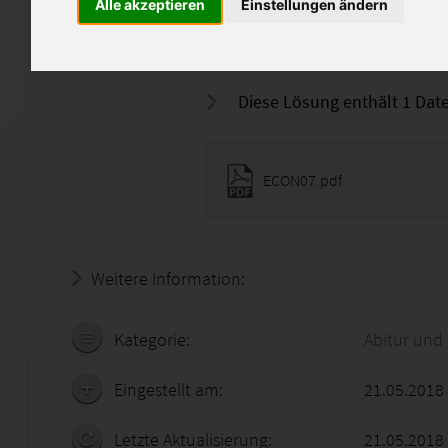
Note 6 führen.
Alle akzeptieren
Einstellungen ändern
Über eine gute Bewertung wür
Diese Lösung enthält 1 Date
ECON07.pdf
Weitere Information:
19.07.2026 - 13:47:54
Kategorie:
Abitur und
Eingestellt am:
21.05.2018
Letzte Aktualisierung:
21.05.2018