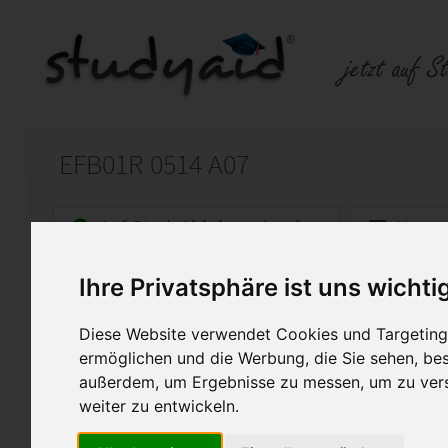
EFB01R 0514 A07
Auf StudyAid.de verkaufen
Kateg
Ihre Privatsphäre ist uns wichti
Startseite
Abitur und Hochschule
Diese Website verwendet Cookies und Targeting 
Englisch für den Beruf
ermöglichen und die Werbung, die Sie sehen, bes
außerdem, um Ergebnisse zu messen, um zu ver
Diese von mir selbst erstellte
(100%) bewertet und dient ledi
weiter zu entwickeln.
direkte kopieren untersagt un