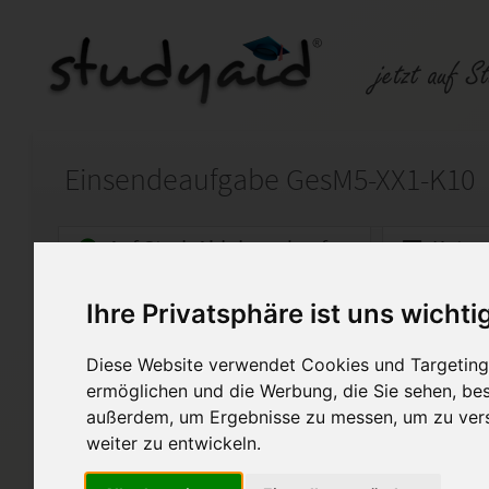
Einsendeaufgabe GesM5-XX1-K10
Auf StudyAid.de verkaufen
Kateg
Ihre Privatsphäre ist uns wichti
Startseite
Abitur und Hochschule
Diese Website verwendet Cookies und Targeting 
Vom Wiener Kongress bis zur 
ermöglichen und die Werbung, die Sie sehen, bes
außerdem, um Ergebnisse zu messen, um zu ver
Diese Lösug gilt als Muster 
werden.
weiter zu entwickeln.
Der Fernlehrer hat diese Lösu