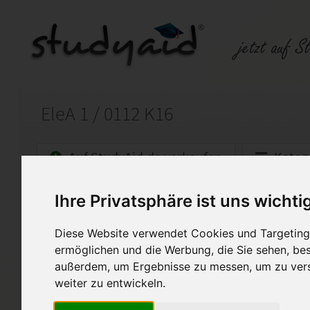
EleA 1 / 0112 K16
Auf StudyAid.de verkaufen
Kateg
Ihre Privatsphäre ist uns wichti
Startseite
Abitur und Hochschule
Diese Website verwendet Cookies und Targeting 
Elektrizitätslehre
ermöglichen und die Werbung, die Sie sehen, bes
Diese von mir selbst erstellte
außerdem, um Ergebnisse zu messen, um zu ver
(100%) bewertet und dient ledi
weiter zu entwickeln.
direkte kopieren untersagt un