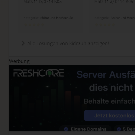
Mats 11 b/0714 K05
Mats 11 a/ 0414 K05
Kategorie:
Abitur und Hochschule
Kategorie:
Abitur und Hoch
Alle Lösungen von kidrauh anzeigen!
Werbung