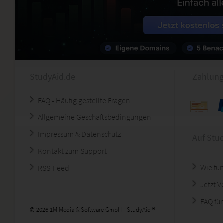
StudyAid.de
Zahlung
FAQ - Häufig gestellte Fragen
Allgemeine Geschäftsbedingungen
Impressum & Datenschutz
Auf Stu
Kontakt zum Support
Wie fun
RSS-Feed
Jetzt 
FAQ für
© 2026 1M Media & Software GmbH - StudyAid ®