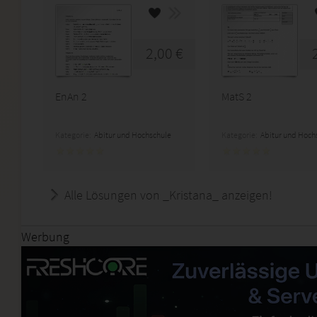
2,00 €
EnAn 2
MatS 2
Kategorie:
Abitur und Hochschule
Kategorie:
Abitur und Hoch
Alle Lösungen von _Kristana_ anzeigen!
Werbung