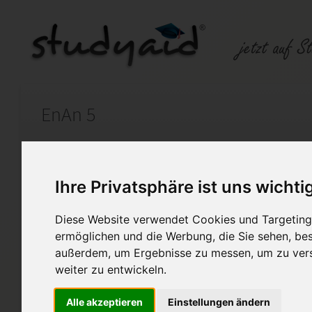
EnAn 5
Auf StudyAid.de verkaufen
Kateg
Ihre Privatsphäre ist uns wichti
Startseite
Abitur und Hochschule
Diese Website verwendet Cookies und Targeting 
ermöglichen und die Werbung, die Sie sehen, bes
Englisch Einsendeaufgabe 5 -
außerdem, um Ergebnisse zu messen, um zu ver
MIT LÖSUNG DES FERNLEHRE
weiter zu entwickeln.
Bitte als Anregung benutzten
Alle akzeptieren
Einstellungen ändern