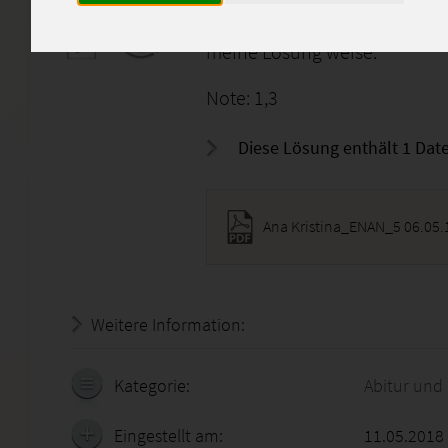
nicht lange dafür gebraucht, 
helfen, die nicht so gut in En
meine Lösung weise.
Note: 1,3
Diese Lösung enthält 1 Date
Ana Kristina_ENAN_5 06.05.
Weitere Information:
18.07.2026 - 09:38:46
Kategorie:
Abitur und
Eingestellt am:
11.05.2018