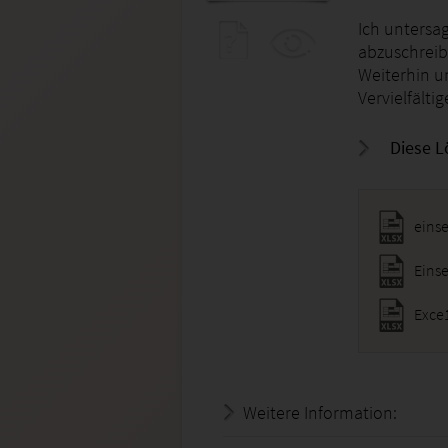
Ich untersa
abzuschreib
Weiterhin u
Vervielfält
Diese L
eins
Eins
Exce1
Weitere Information:
22.07.