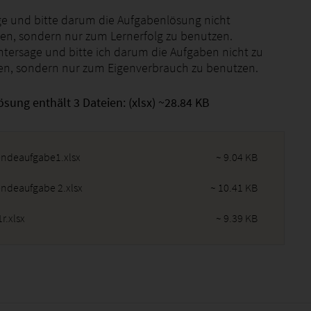
ge und bitte darum die Aufgabenlösung nicht
en, sondern nur zum Lernerfolg zu benutzen.
ntersage und bitte ich darum die Aufgaben nicht zu
igen, sondern nur zum Eigenverbrauch zu benutzen.
ösung enthält 3 Dateien: (xlsx) ~28.84 KB
endeaufgabe1.xlsx
~ 9.04 KB
endeaufgabe 2.xlsx
~ 10.41 KB
r.xlsx
~ 9.39 KB
2026 - 01:14:59