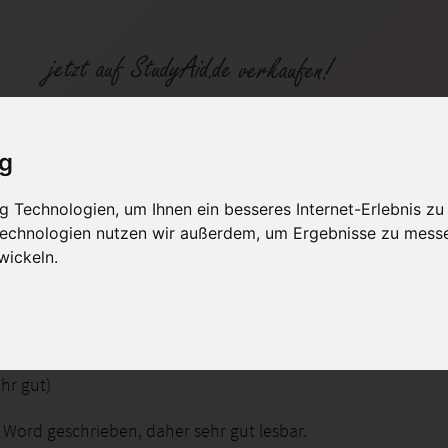
ig
 Technologien, um Ihnen ein besseres Internet-Erlebnis zu
fen
Kategorien
Studiengänge / Lehr
 Technologien nutzen wir außerdem, um Ergebnisse zu mess
wickeln.
sendeaufgabe Lösung
ehr gut)
 Word geschrieben, daher sehr gut lesbar.