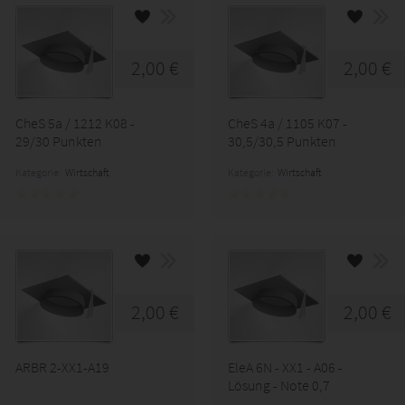
2,00 €
2,00 €
CheS 5a / 1212 K08 -
CheS 4a / 1105 K07 -
29/30 Punkten
30,5/30,5 Punkten
Kategorie:
Wirtschaft
Kategorie:
Wirtschaft
2,00 €
2,00 €
ARBR 2-XX1-A19
EleA 6N - XX1 - A06 -
Lösung - Note 0,7