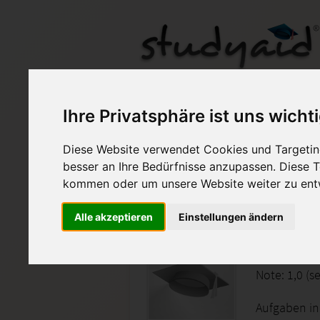
EXCE1R/1210N
Ihre Privatsphäre ist uns wicht
Diese Website verwendet Cookies und Targeting
Auf StudyAid.de verkau
besser an Ihre Bedürfnisse anzupassen. Diese
kommen oder um unsere Website weiter zu ent
Startseite
Abitur und Hochschule
Alle akzeptieren
Einstellungen ändern
ILS Ein
Note: 1,0 (s
Aufgaben in