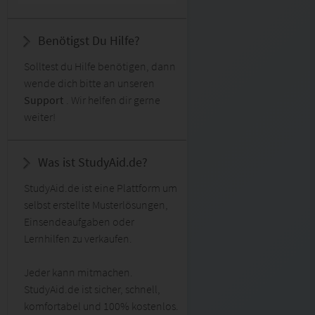
Benötigst Du Hilfe?
Solltest du Hilfe benötigen, dann
wende dich bitte an unseren
Support
. Wir helfen dir gerne
weiter!
Was ist StudyAid.de?
StudyAid.de ist eine Plattform um
selbst erstellte Musterlösungen,
Einsendeaufgaben oder
Lernhilfen zu verkaufen.
Jeder kann mitmachen.
StudyAid.de ist sicher, schnell,
komfortabel und 100% kostenlos.