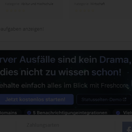
Kategorie:
Abitur und Hochschule
Kategorie:
Wirtschaft
eaufgaben anzeigen!
Zahlungsarten