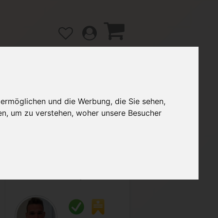
 ermöglichen und die Werbung, die Sie sehen,
gänge
Hilfe / FAQ
en, um zu verstehen, woher unsere Besucher
2,90 €
Verkäufer:
Atomy