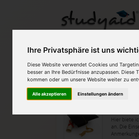
FFA04 - Note 1 + Kor
Ihre Privatsphäre ist uns wicht
Diese Website verwendet Cookies und Targeting
Auf StudyAid.de verkau
besser an Ihre Bedürfnisse anzupassen. Diese
kommen oder um unsere Website weiter zu ent
Startseite
Abitur und Hochschule
Alle akzeptieren
Einstellungen ändern
Französi
Hier biete 
an. Die Ein
Anmerkungen