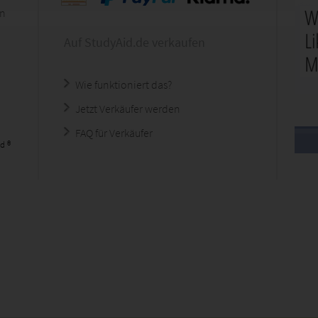
en
Auf StudyAid.de verkaufen
Wie funktioniert das?
Jetzt Verkäufer werden
FAQ für Verkäufer
d ®