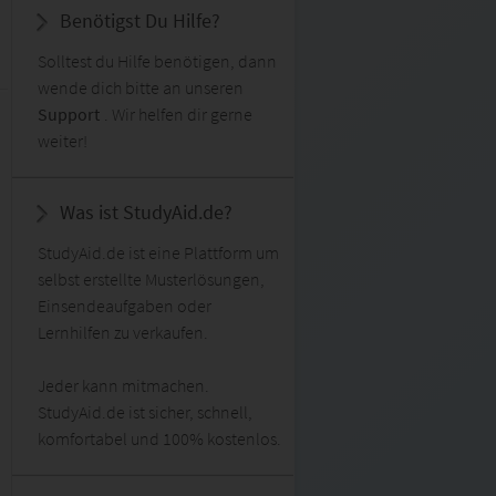
Benötigst Du Hilfe?
Solltest du Hilfe benötigen, dann
wende dich bitte an unseren
Support
. Wir helfen dir gerne
weiter!
Was ist StudyAid.de?
StudyAid.de ist eine Plattform um
selbst erstellte Musterlösungen,
Einsendeaufgaben oder
Lernhilfen zu verkaufen.
Jeder kann mitmachen.
StudyAid.de ist sicher, schnell,
komfortabel und 100% kostenlos.