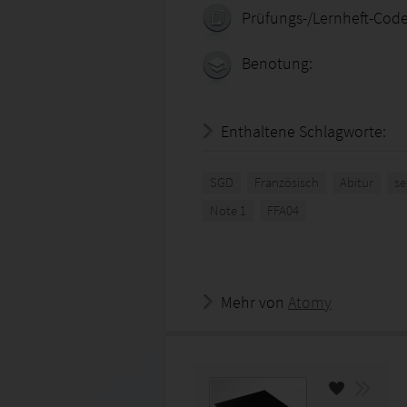
Prüfungs-/Lernheft-Code
Benotung:
Enthaltene Schlagworte:
SGD
Französisch
Abitur
se
Note 1
FFA04
Mehr von
Atomy