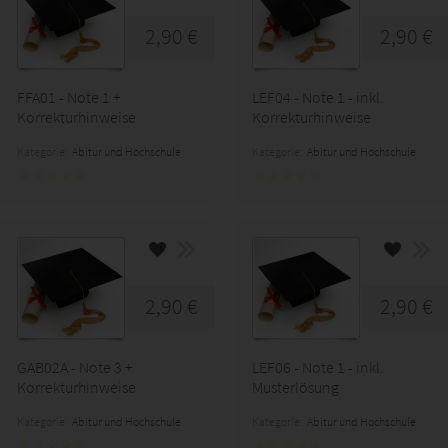
2,90 €
2,90 €
FFA01 - Note 1 +
LEF04 - Note 1 - inkl.
Korrekturhinweise
Korrekturhinweise
Kategorie:
Abitur und Hochschule
Kategorie:
Abitur und Hochschule
2,90 €
2,90 €
GAB02A - Note 3 +
LEF06 - Note 1 - inkl.
Korrekturhinweise
Musterlösung
Kategorie:
Abitur und Hochschule
Kategorie:
Abitur und Hochschule