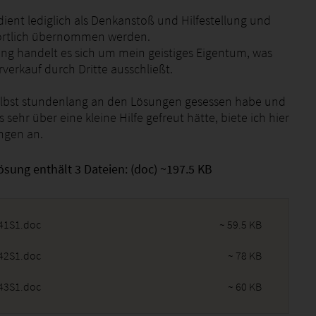
dient lediglich als Denkanstoß und Hilfestellung und
wörtlich übernommen werden.
ung handelt es sich um mein geistiges Eigentum, was
verkauf durch Dritte ausschließt.
selbst stundenlang an den Lösungen gesessen habe und
 sehr über eine kleine Hilfe gefreut hätte, biete ich hier
ngen an.
ösung enthält 3 Dateien: (doc) ~197.5 KB
41S1.doc
~ 59.5 KB
42S1.doc
~ 78 KB
43S1.doc
~ 60 KB