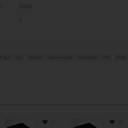
:
FFA04
1
hr gut
gut
Studien
Gemeinschaft
Darmstadt
FFA
FFA04