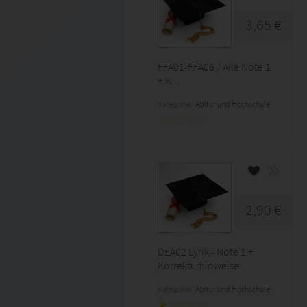
3,65 €
FFA01-FFA06 / Alle Note 1
+ K...
Kategorie:
Abitur und Hochschule
2,90 €
DEA02 Lyrik - Note 1 +
Korrekturhinweise
Kategorie:
Abitur und Hochschule