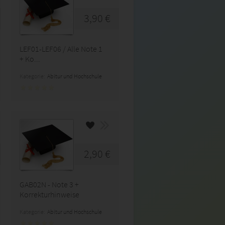
3,90 €
LEF01-LEF06 / Alle Note 1
+ Ko...
Kategorie:
Abitur und Hochschule
2,90 €
GAB02N - Note 3 +
Korrekturhinweise
Kategorie:
Abitur und Hochschule