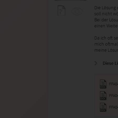
Die Lösung 
soll nicht 
Bei der Lös
einen Weiter
Da ich oft 
mich oftmals
meine Lösu
Diese L
FFA0
FFA0
FFA0