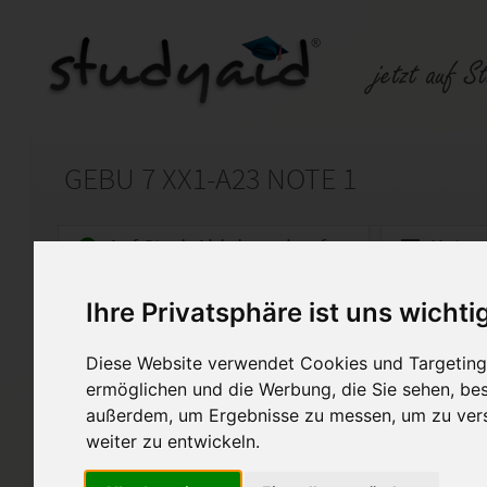
GEBU 7 XX1-A23 NOTE 1
Auf StudyAid.de verkaufen
Kateg
Ihre Privatsphäre ist uns wichti
Startseite
Abitur und Hochschule
Diese Website verwendet Cookies und Targeting 
GEBU 4 XX1-A27
ermöglichen und die Werbung, die Sie sehen, bes
außerdem, um Ergebnisse zu messen, um zu ver
ILS Einsendeaufgabe GEBU 7
Note 1
weiter zu entwickeln.