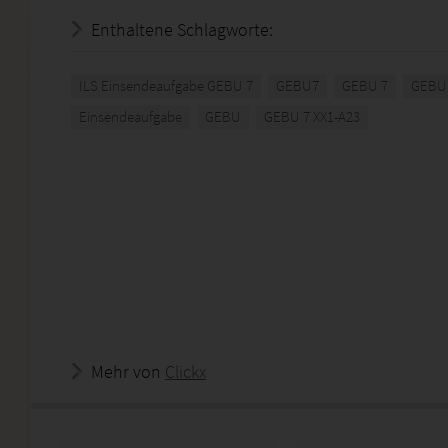
Enthaltene Schlagworte:
ILS Einsendeaufgabe GEBU 7
GEBU7
GEBU 7
GEBU 
Einsendeaufgabe
GEBU
GEBU 7 XX1-A23
Mehr von
Clickx