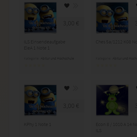
3,00 €
ILS Einsendeaufgabe
Ches 5a/1212 K08 No
EleA 1 Note 1
Kategorie:
Abitur und Hochschule
Kategorie:
Abitur und Hoch
3,00 €
KPhy 1 Note 1
Econ 8 / 1010 A 14 N
ILS