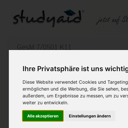
GesM 7/0501 K11
Auf StudyAid.de verkaufen
Kateg
Ihre Privatsphäre ist uns wichti
Diese Website verwendet Cookies und Targeting 
Startseite
Abitur und Hochschule
ermöglichen und die Werbung, die Sie sehen, bes
außerdem, um Ergebnisse zu messen, um zu ver
Die Zeit der Weimarer Repub
weiter zu entwickeln.
Ich biete hier die Lösung zu d
der Weimarer Republik "an.
Alle akzeptieren
Einstellungen ändern