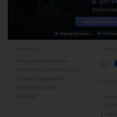
StudyAid.de
Zahlung
FAQ - Häufig gestellte Fragen
Allgemeine Geschäftsbedingungen
Impressum & Datenschutz
Auf Stu
Kontakt zum Support
Wie fun
RSS-Feed
Jetzt 
FAQ für