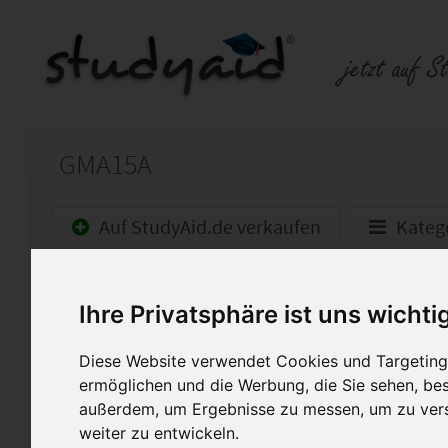
GMA15A
Auf StudyAid.de verkaufen
Kateg
Startseite
Abitur und Hochschule
Ihre Privatsphäre ist uns wichti
GMA15A - Präsentation und o
Diese Website verwendet Cookies und Targeting 
Note 1 (100/100)!
ermöglichen und die Werbung, die Sie sehen, bes
außerdem, um Ergebnisse zu messen, um zu ver
Die Einsendeaufgaben dürfen n
weiter zu entwickeln.