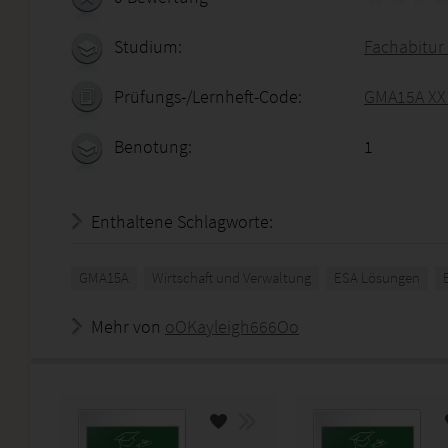
Studium:
Fachabitur 
Prüfungs-/Lernheft-Code:
GMA15A XX 
Benotung:
1
Enthaltene Schlagworte:
GMA15A
Wirtschaft und Verwaltung
ESA Lösungen
Mehr von
oOKayleigh666Oo