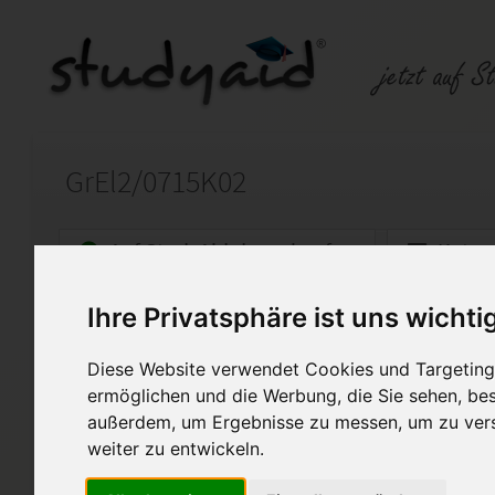
GrEl2/0715K02
Auf StudyAid.de verkaufen
Kateg
Ihre Privatsphäre ist uns wichti
Startseite
Abitur und Hochschule
Diese Website verwendet Cookies und Targeting 
GrEl2/0715K02
ermöglichen und die Werbung, die Sie sehen, bes
außerdem, um Ergebnisse zu messen, um zu ver
korrigiert vom Fernlehrer, Note 
weiter zu entwickeln.
Diese Lösung enthält 1 Date