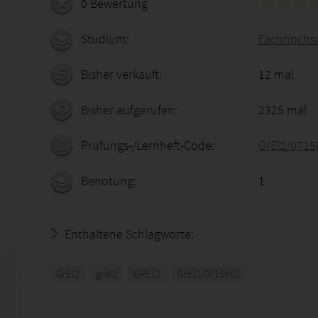
0 Bewertung
Studium:
Fachhochsc
Bisher verkauft:
12 mal
Bisher aufgerufen:
2325 mal
Prüfungs-/Lernheft-Code:
GrEl2/0715
Benotung:
1
Enthaltene Schlagworte:
GrEl2
grel2
GREL2
GrEl2/0715K02