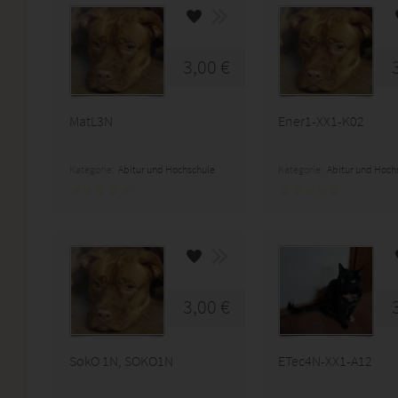
3,00 €
MatL3N
Ener1-XX1-K02
Kategorie:
Abitur und Hochschule
Kategorie:
Abitur und Hoch
3,00 €
SokO 1N, SOKO1N
ETec4N-XX1-A12