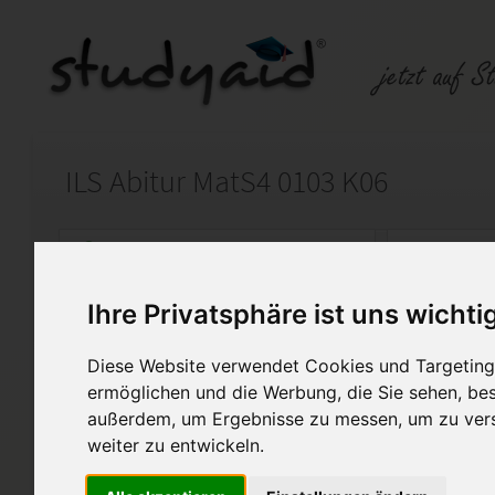
ILS Abitur MatS4 0103 K06
Auf StudyAid.de verkaufen
Kateg
Ihre Privatsphäre ist uns wichti
Startseite
Abitur und Hochschule
Diese Website verwendet Cookies und Targeting 
Rechnen in der Menge der ra
ermöglichen und die Werbung, die Sie sehen, bes
außerdem, um Ergebnisse zu messen, um zu ver
Berechnen, schreiben als Br
weiter zu entwickeln.
Additionsinverse, Multiplikat
Handgeschrieben, aber lesba