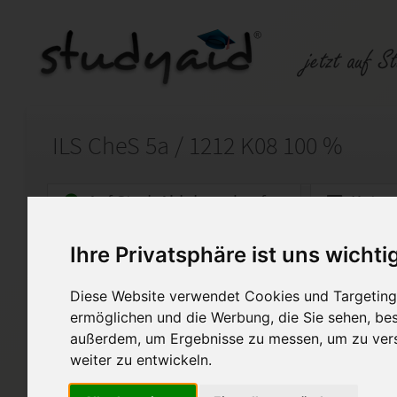
ILS CheS 5a / 1212 K08 100 %
Auf StudyAid.de verkaufen
Kateg
Ihre Privatsphäre ist uns wichti
Startseite
Abitur und Hochschule
Diese Website verwendet Cookies und Targeting 
Chemie_5a_Note1 (100 %)
ermöglichen und die Werbung, die Sie sehen, bes
außerdem, um Ergebnisse zu messen, um zu ver
Bei der Lösung zum Fach Che
um eine aktuelle (2017) einge
weiter zu entwickeln.
Fassung. Die Lösung soll ledig