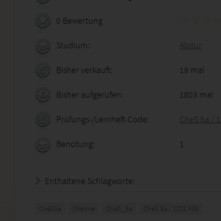
0 Bewertung
Studium:
Abitur
Bisher verkauft:
19 mal
Bisher aufgerufen:
1803 mal
Prüfungs-/Lernheft-Code:
CheS 5a / 
Benotung:
1
Enthaltene Schlagworte:
CheS5a
Chemie
CheS_5a
CheS 5a / 1212 K08