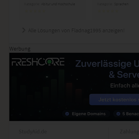
Kategorie:
Abitur und Hochschule
Kategorie:
Sprachen
Alle Lösungen von Fladnag1995 anzeigen!
Werbung
StudyAid.de
Zahlung