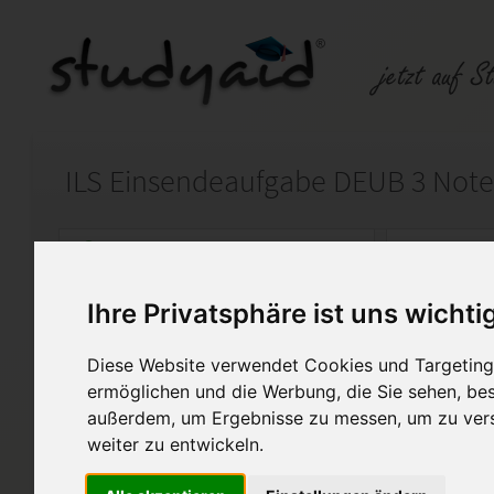
Auf StudyAid.de verkaufen
Kateg
Ihre Privatsphäre ist uns wichti
Startseite
Abitur und Hochschule
Diese Website verwendet Cookies und Targeting 
ILS Chemielaborant DEUB1 N
ermöglichen und die Werbung, die Sie sehen, bes
außerdem, um Ergebnisse zu messen, um zu ver
Hier meine Lösungshilfe zur
weiter zu entwickeln.
der ILS Fernschule inklusive d
Mithilfe der Korrektur ist es 