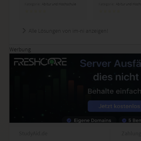
Kategorie:
Abitur und Hochschule
Kategorie:
Abitur und Hoch
Alle Lösungen von im-ni anzeigen!
Werbung
StudyAid.de
Zahlung