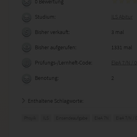
0 Bewertung
Studium:
ILS Abitur
Bisher verkauft:
3 mal
Bisher aufgerufen:
1331 mal
Prüfungs-/Lernheft-Code:
EleA 7/N / 
Benotung:
2
Enthaltene Schlagworte:
Phsyik
ILS
Einsendeaufgabe
EleA 7N
EleA 7/N / 