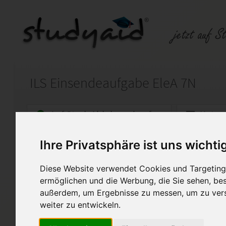
ILS Einsendeaufgabe EleA 7N
Auf StudyAid.de verkaufen
Kateg
Ihre Privatsphäre ist uns wichti
Startseite
Abitur und Hochschule
Diese Website verwendet Cookies und Targeting 
Wechselstromlehre
ermöglichen und die Werbung, die Sie sehen, bes
außerdem, um Ergebnisse zu messen, um zu ver
Bitte nur als Anregung verwe
weiß und nicht abschreiben!
weiter zu entwickeln.
Diese Arbeit wurde mit der No