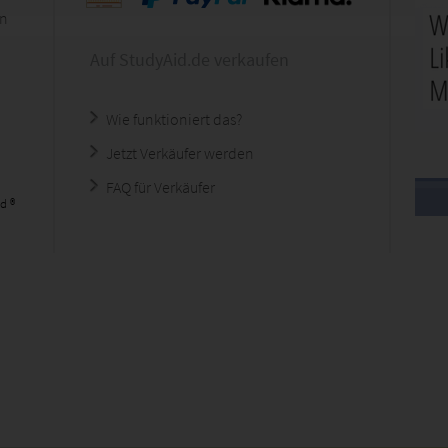
en
Auf StudyAid.de verkaufen
Wie funktioniert das?
Jetzt Verkäufer werden
FAQ für Verkäufer
d ®