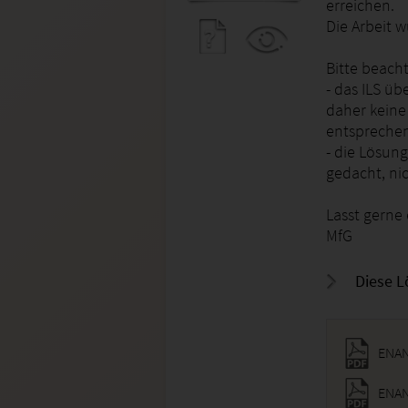
erreichen.
Die Arbeit w
Bitte beacht
- das ILS üb
daher keine
entsprechen
- die Lösun
gedacht, ni
Lasst gerne 
MfG
Diese L
ENAN
ENAN 