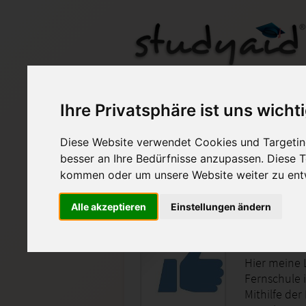
Ihre Privatsphäre ist uns wicht
Diese Website verwendet Cookies und Targeting
Auf StudyAid.de verkau
besser an Ihre Bedürfnisse anzupassen. Diese
kommen oder um unsere Website weiter zu ent
Startseite
Abitur und Hochschule
Alle akzeptieren
Einstellungen ändern
ILS Eins
Hier meine 
Fernschule i
Mithilfe der