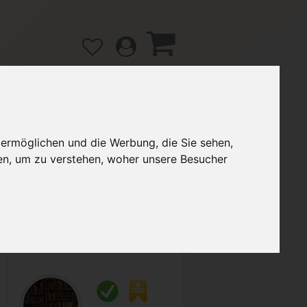
 ermöglichen und die Werbung, die Sie sehen,
gänge
Hilfe / FAQ
en, um zu verstehen, woher unsere Besucher
2,00 €
Verkäufer:
ChemieLab