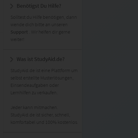
Benötigst Du Hilfe?
Solltest du Hilfe benötigen, dann
wende dich bitte an unseren
Support
. Wir helfen dir gerne
weiter!
Was ist StudyAid.de?
StudyAid.de ist eine Plattform um
selbst erstellte Musterlösungen,
Einsendeaufgaben oder
Lernhilfen zu verkaufen.
Jeder kann mitmachen.
StudyAid.de ist sicher, schnell,
komfortabel und 100% kostenlos.