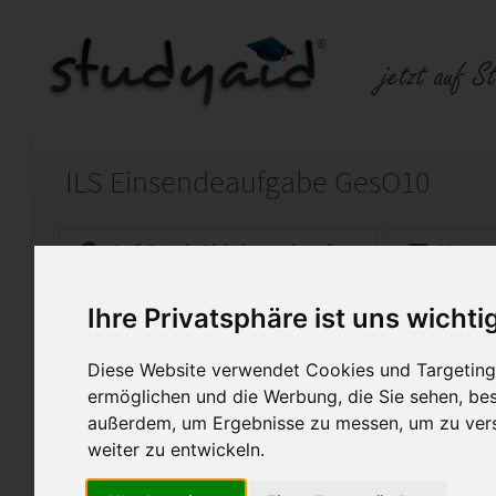
ILS Einsendeaufgabe GesO10
Auf StudyAid.de verkaufen
Kateg
Ihre Privatsphäre ist uns wichti
Startseite
Abitur und Hochschule
Diese Website verwendet Cookies und Targeting 
Imperialismus 1
ermöglichen und die Werbung, die Sie sehen, bes
außerdem, um Ergebnisse zu messen, um zu ver
Ich habe in dieser Einsende
weiter zu entwickeln.
Sie dient als Lernhilfe, nur A