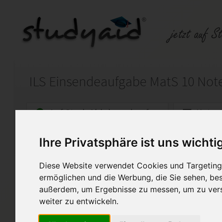
ILS Einsendeaufgabe MatS 10 Note:
Auf StudyAid.de verkaufen
Kateg
Ihre Privatsphäre ist uns wichti
Startseite
Abitur und Hochschule
Diese Website verwendet Cookies und Targeting 
Einführung in die Geometrie |
ermöglichen und die Werbung, die Sie sehen, bes
außerdem, um Ergebnisse zu messen, um zu ver
Moin,
weiter zu entwickeln.
Im Anhang findest du die voll