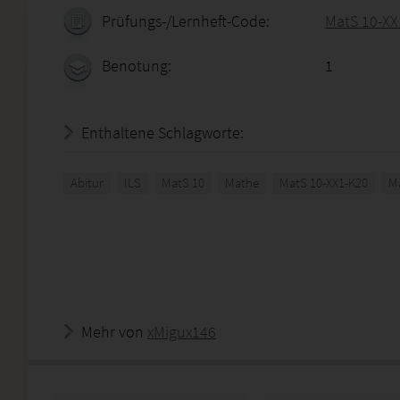
Prüfungs-/Lernheft-Code:
MatS 10-XX
Benotung:
1
Enthaltene Schlagworte:
Abitur
ILS
MatS 10
Mathe
MatS 10-XX1-K20
M
Mehr von
xMigux146