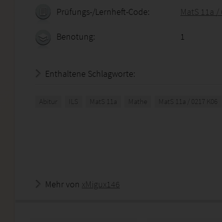
Prüfungs-/Lernheft-Code:
MatS 11a /
Benotung:
1
Enthaltene Schlagworte:
Abitur
ILS
MatS 11a
Mathe
MatS 11a / 0217 K06
Mehr von
xMigux146