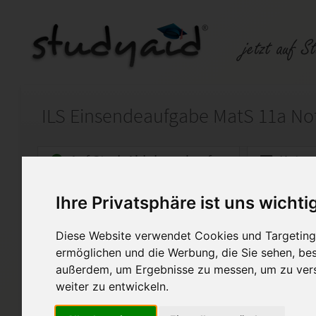
ILS Einsendeaufgabe MatS 11a Note
Auf StudyAid.de verkaufen
Kateg
Ihre Privatsphäre ist uns wichti
Startseite
Abitur und Hochschule
Diese Website verwendet Cookies und Targeting 
Quadratische Gleichungen und Qua
ermöglichen und die Werbung, die Sie sehen, bes
außerdem, um Ergebnisse zu messen, um zu ver
Moin,
weiter zu entwickeln.
Im Anhang findest du die voll