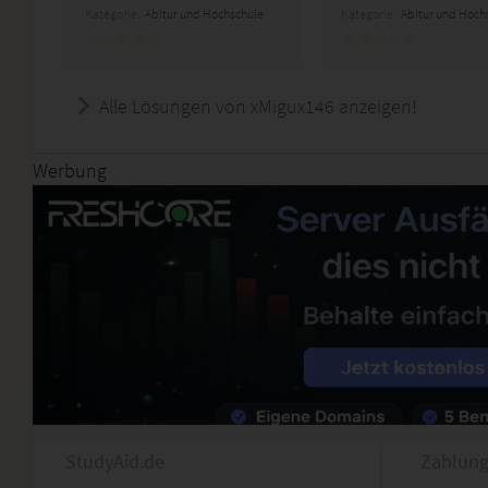
Kategorie:
Abitur und Hochschule
Kategorie:
Abitur und Hoch
Alle Lösungen von xMigux146 anzeigen!
Werbung
StudyAid.de
Zahlung