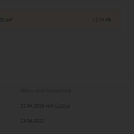
20.pdf
~ 2.74 MB
2026 - 22:43:09
Abitur und Hochschule
21.04.2018 von
Ceznja
23.06.2022