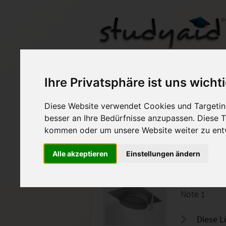
Ils Einsendeaufgabe
Ihre Privatsphäre ist uns wicht
Diese Website verwendet Cookies und Targeting
Auf StudyAid.de verkau
besser an Ihre Bedürfnisse anzupassen. Diese
kommen oder um unsere Website weiter zu ent
Startseite
Abitur und Hochschule
Alle akzeptieren
Einstellungen ändern
Wahrsche
Note 1
Diese L