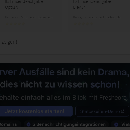
Ils Einsendeaufgabe
Ils Einsendeaufgabe
Opti1N
EleA5N
Kategorie:
Abitur und Hochschule
Kategorie:
Abitur und Hochschule
nzeigen!