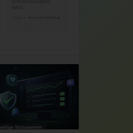
Ils Einsendeaufgabe
MatA2
Kategorie:
Abitur und Hochschule