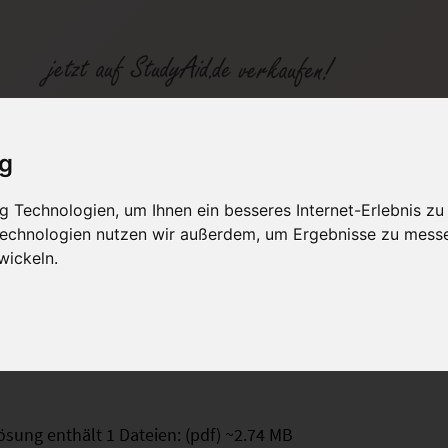
 MatS 20
ig
 Technologien, um Ihnen ein besseres Internet-Erlebnis zu
fen
Kategorien
Studiengänge / Lehr
 Technologien nutzen wir außerdem, um Ergebnisse zu mess
wickeln.
inlichkeitsrechnung und Statistik
ösung enthält 1 Dateien: (pdf) ~2.74 MB