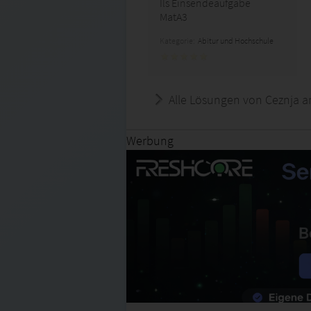
Ils Einsendeaufgabe
MatA3
Kategorie:
Abitur und Hochschule
Alle Lösungen von Ceznja a
Werbung