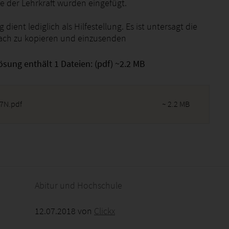
der Lehrkraft wurden eingefügt.
 dient lediglich als Hilfestellung. Es ist untersagt die
ach zu kopieren und einzusenden
ösung enthält 1 Dateien: (pdf) ~2.2 MB
7N.pdf
~ 2.2 MB
2026 - 16:04:48
Abitur und Hochschule
12.07.2018 von
Clickx