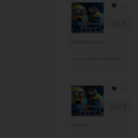
3,00 €
EFB05R 0212K07
Kategorie:
Abitur und Hochschule
3,00 €
Text 5/N