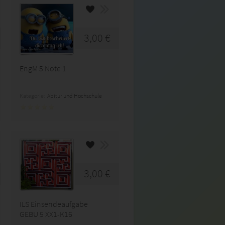
3,00 €
EngM 5 Note 1
Kategorie:
Abitur und Hochschule
3,00 €
ILS Einsendeaufgabe
GEBU 5 XX1-K16