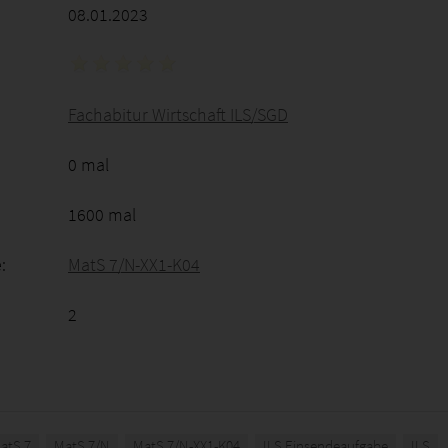
08.01.2023
Fachabitur Wirtschaft ILS/SGD
0 mal
1600 mal
:
MatS 7/N-XX1-K04
2
atS 7
MatS 7/N
MatS 7/N-XX1-K04
ILS Einsendeaufgabe
ILS