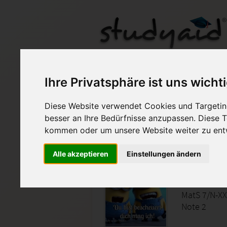
ILS Einsendeaufgabe
Ihre Privatsphäre ist uns wicht
Diese Website verwendet Cookies und Targeting
Auf StudyAid.de verkau
besser an Ihre Bedürfnisse anzupassen. Diese
kommen oder um unsere Website weiter zu ent
Startseite
Abitur und Hochschule
Alle akzeptieren
Einstellungen ändern
MatS 7/
MatS 7/N-X
Note 2