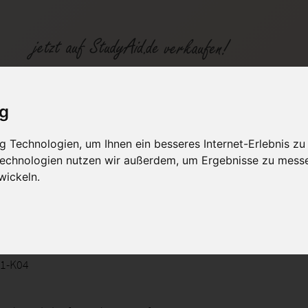
 MatS 7/N
ig
 Technologien, um Ihnen ein besseres Internet-Erlebnis zu
fen
Kategorien
Studiengänge / Lehr
 Technologien nutzen wir außerdem, um Ergebnisse zu mess
wickeln.
N-XX1-K04
X1-K04