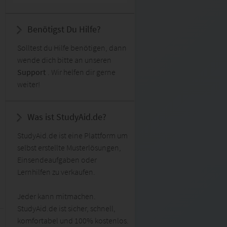
Benötigst Du Hilfe?
Solltest du Hilfe benötigen, dann
wende dich bitte an unseren
Support
. Wir helfen dir gerne
weiter!
Was ist StudyAid.de?
StudyAid.de ist eine Plattform um
selbst erstellte Musterlösungen,
Einsendeaufgaben oder
Lernhilfen zu verkaufen.
Jeder kann mitmachen.
StudyAid.de ist sicher, schnell,
komfortabel und 100% kostenlos.