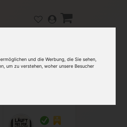
 ermöglichen und die Werbung, die Sie sehen,
gänge
Hilfe / FAQ
en, um zu verstehen, woher unsere Besucher
3,00 €
Verkäufer:
Clickx