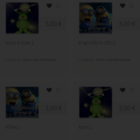
3,00 €
3,00 €
SoKu 4 Note 1
EngA 10b/N /0512
Kategorie:
Abitur und Hochschule
Kategorie:
Abitur und Hochschule
3,00 €
3,00 €
KOKA 1
Econ 2