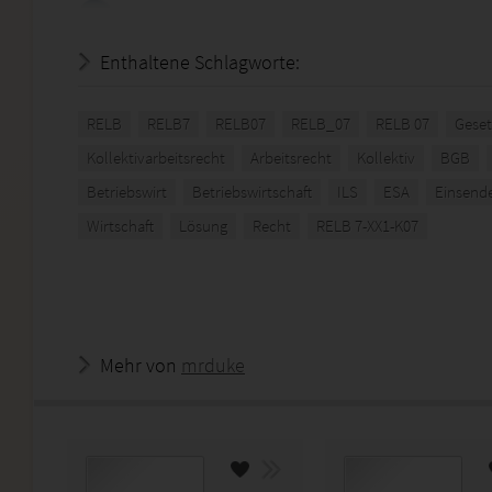
Enthaltene Schlagworte:
RELB
RELB7
RELB07
RELB_07
RELB 07
Geset
Kollektivarbeitsrecht
Arbeitsrecht
Kollektiv
BGB
Betriebswirt
Betriebswirtschaft
ILS
ESA
Einsend
Wirtschaft
Lösung
Recht
RELB 7-XX1-K07
Mehr von
mrduke