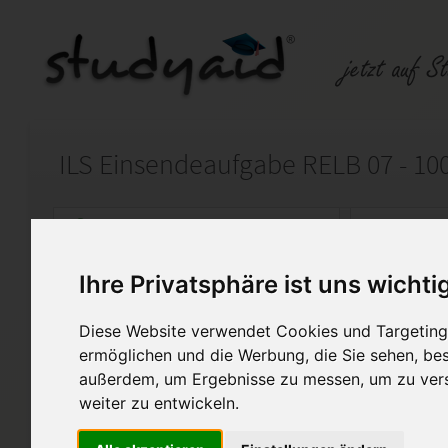
ILS Einsendeaufgabe RELB 07 - 10
Auf StudyAid.de verkaufen
Kateg
Ihre Privatsphäre ist uns wichti
Startseite
Abitur und Hochschule
Diese Website verwendet Cookies und Targeting 
Kollektivarbeitsrecht
ermöglichen und die Werbung, die Sie sehen, bes
außerdem, um Ergebnisse zu messen, um zu ver
Ich biete die o.g. Einsendeau
weiter zu entwickeln.
Dabei soll die Lösung nicht 1 