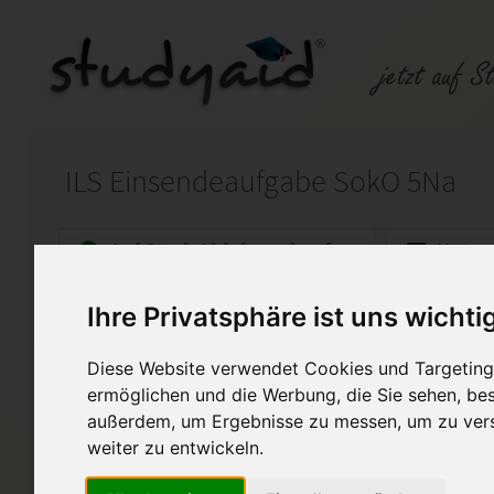
ILS Einsendeaufgabe SokO 5Na
Auf StudyAid.de verkaufen
Kateg
Ihre Privatsphäre ist uns wichti
Startseite
Abitur und Hochschule
Diese Website verwendet Cookies und Targeting 
Grundfragen der Demokratie i
ermöglichen und die Werbung, die Sie sehen, bes
außerdem, um Ergebnisse zu messen, um zu ver
Ich habe in dieser Einsende
weiter zu entwickeln.
Sie dient als Lernhilfe, nur A