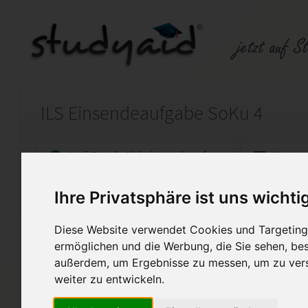
ILS Einsendeaufgabe SoKu 4
Auf StudyAid.de verkaufen
Kateg
Ihre Privatsphäre ist uns wichti
Startseite
Abitur und Hochschule
Diese Website verwendet Cookies und Targeting 
Das Regierungssystem der B
ermöglichen und die Werbung, die Sie sehen, bes
außerdem, um Ergebnisse zu messen, um zu ver
Das Regierungssystem der Bu
weiter zu entwickeln.
Diese Arbeit wurde mit der No