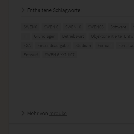
Enthaltene Schlagworte:
SWEN6
SWEN 6
SWEN_6
SWEN06
Software
IT
Grundlagen
Betriebswirt
Objektorientierter Ent
ESA
Einsendeaufgabe
Studium
Fernuni
Fernstu
Entwurf
SWEN 6-XX1-K07
Mehr von
mrduke