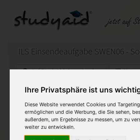
Auf StudyAid.de verkaufen
Kateg
Ihre Privatsphäre ist uns wichti
Startseite
Abitur und Hochschule
Diese Website verwendet Cookies und Targeting 
Objektorientierter Entwurf 
ermöglichen und die Werbung, die Sie sehen, bes
Ich biete die o.g. Einsendeau
außerdem, um Ergebnisse zu messen, um zu ver
weiter zu entwickeln.
Dabei soll die Lösung nicht 1 