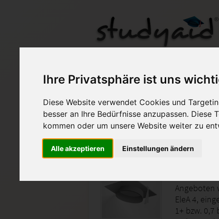
ILS EleA 4 ESA - Note
Ihre Privatsphäre ist uns wicht
Diese Website verwendet Cookies und Targeting
Auf StudyAid.de verkau
besser an Ihre Bedürfnisse anzupassen. Diese
kommen oder um unsere Website weiter zu ent
Startseite
Abitur und Hochschule
Alle akzeptieren
Einstellungen ändern
Elektrizität
Angeboten w
EleA 4, eing
1+ bzw. 0,7 