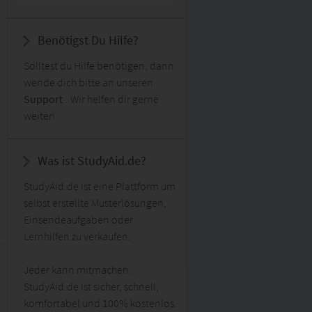
Benötigst Du Hilfe?
Solltest du Hilfe benötigen, dann
wende dich bitte an unseren
Support
. Wir helfen dir gerne
weiter!
Was ist StudyAid.de?
StudyAid.de ist eine Plattform um
selbst erstellte Musterlösungen,
Einsendeaufgaben oder
Lernhilfen zu verkaufen.
Jeder kann mitmachen.
StudyAid.de ist sicher, schnell,
komfortabel und 100% kostenlos.