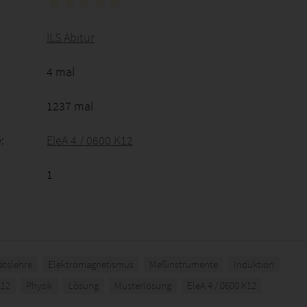
ILS Abitur
4 mal
1237 mal
:
EleA 4 / 0600 K12
1
tätslehre
Elektromagnetismus
Meßinstrumente
Induktion
K12
Physik
Lösung
Musterlösung
EleA 4 / 0600 K12