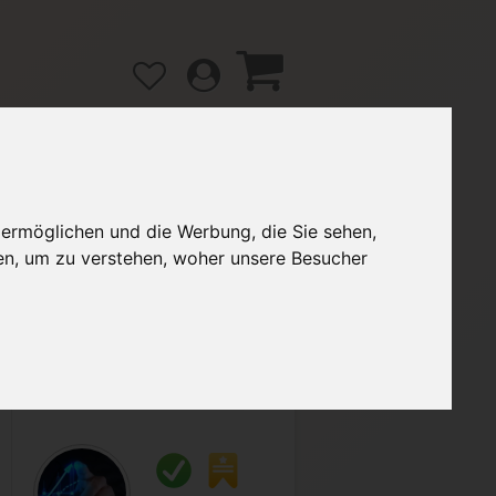
 ermöglichen und die Werbung, die Sie sehen,
gänge
Hilfe / FAQ
en, um zu verstehen, woher unsere Besucher
2,00 €
Verkäufer:
DanteTwoKing