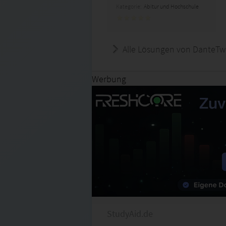
Kategorie:
Abitur und Hochschule
Alle Lösungen von DanteTw
Werbung
StudyAid.de