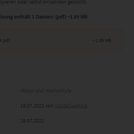
opieren oder selbst einsenden gedacht.
ösung enthält 1 Dateien: (pdf) ~1.89 MB
4.pdf
~ 1.89 MB
2026 - 11:47:14
Abitur und Hochschule
18.07.2021 von
DanteTwoKing
18.07.2021