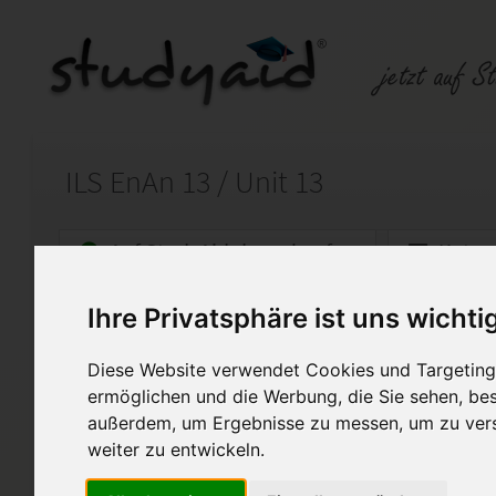
ILS EnAn 13 / Unit 13
Auf StudyAid.de verkaufen
Kateg
Ihre Privatsphäre ist uns wichti
Startseite
Abitur und Hochschule
Diese Website verwendet Cookies und Targeting 
EnAn 13 / Unit 13
ermöglichen und die Werbung, die Sie sehen, bes
außerdem, um Ergebnisse zu messen, um zu ver
Note: 2,3
weiter zu entwickeln.
Diese Lösung ist ausschließlich a