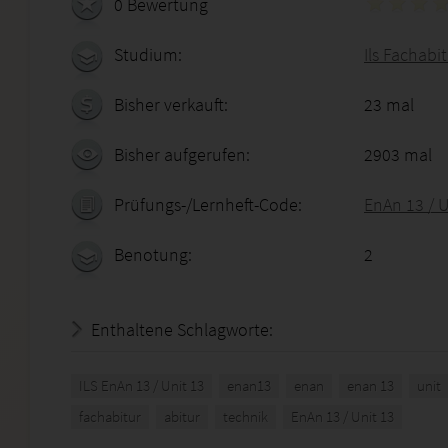
0 Bewertung
Studium:
Ils Fachabi
Bisher verkauft:
23 mal
Bisher aufgerufen:
2903 mal
Prüfungs-/Lernheft-Code:
EnAn 13 / U
Benotung:
2
Enthaltene Schlagworte:
ILS EnAn 13 / Unit 13
enan13
enan
enan 13
unit
fachabitur
abitur
technik
EnAn 13 / Unit 13