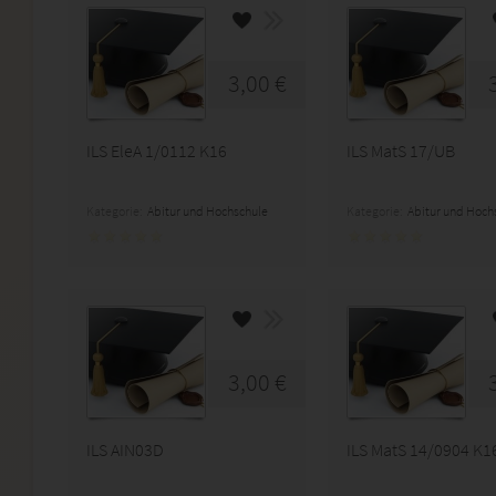
3,00 €
ILS EleA 1/0112 K16
ILS MatS 17/UB
Kategorie:
Abitur und Hochschule
Kategorie:
Abitur und Hoch
3,00 €
ILS AIN03D
ILS MatS 14/0904 K1