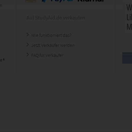
en
Auf StudyAid.de verkaufen
Wie funktioniert das?
Jetzt Verkäufer werden
FAQ für Verkäufer
d ®