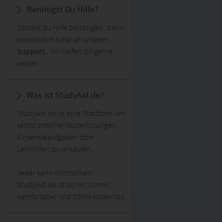
Benötigst Du Hilfe?
Solltest du Hilfe benötigen, dann
wende dich bitte an unseren
Support
. Wir helfen dir gerne
weiter!
Was ist StudyAid.de?
StudyAid.de ist eine Plattform um
selbst erstellte Musterlösungen,
Einsendeaufgaben oder
Lernhilfen zu verkaufen.
Jeder kann mitmachen.
StudyAid.de ist sicher, schnell,
komfortabel und 100% kostenlos.