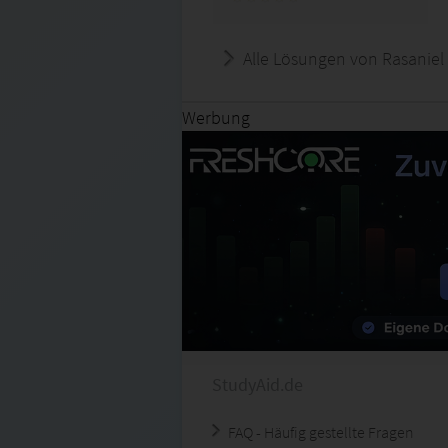
Alle Lösungen von Rasaniel
Werbung
StudyAid.de
FAQ - Häufig gestellte Fragen