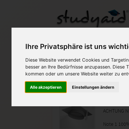
ILS ETec 3BN-XX1-A0
Ihre Privatsphäre ist uns wicht
Diese Website verwendet Cookies und Targeting
Auf StudyAid.de verkau
besser an Ihre Bedürfnisse anzupassen. Diese
kommen oder um unsere Website weiter zu ent
Startseite
Abitur und Hochschule
Alle akzeptieren
Einstellungen ändern
Grundlagen u
ACHTUNG NE
Note 1 100