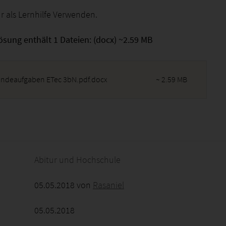
r als Lernhilfe Verwenden.
ösung enthält 1 Dateien: (docx) ~2.59 MB
endeaufgaben ETec 3bN.pdf.docx
~ 2.59 MB
2026 - 21:34:07
Abitur und Hochschule
05.05.2018 von
Rasaniel
05.05.2018