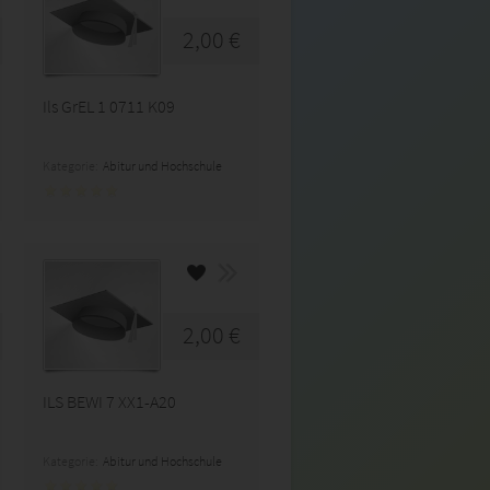
2,00 €
Ils GrEL 1 0711 K09
Kategorie:
Abitur und Hochschule
2,00 €
ILS BEWI 7 XX1-A20
Kategorie:
Abitur und Hochschule