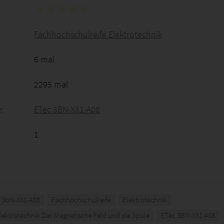
Fachhochschulreife Elektrotechnik
6 mal
2295 mal
:
ETec 3BN-XX1-A08
1
3bN-XX1-A08
Fachhochschulreife
Elektrotechnik
ektrotechnik Das Magnetische Feld und die Spule
ETec 3BN-XX1-A08