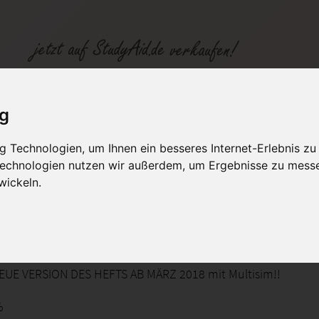
8
ig
 Technologien, um Ihnen ein besseres Internet-Erlebnis zu
fen
Kategorien
Studiengänge / Lehr
 Technologien nutzen wir außerdem, um Ergebnisse zu mess
wickeln.
nd Bauelemente der Elektrotechnik Das Magnetische Feld und die Spule
UE VERSION DES HEFTS AB MÄRZ 2018 mit Multisim!!
%