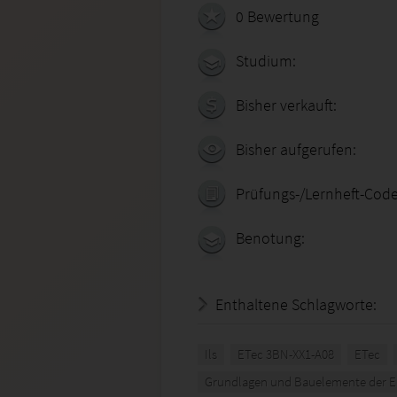
0 Bewertung
Studium:
Bisher verkauft:
Bisher aufgerufen:
Prüfungs-/Lernheft-Code
Benotung:
Enthaltene Schlagworte:
Ils
ETec 3BN-XX1-A08
ETec
Grundlagen und Bauelemente der El