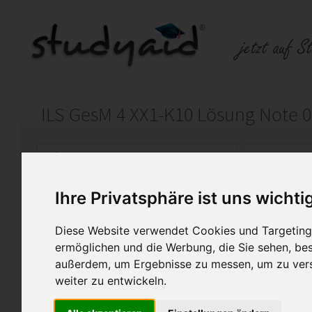
ILS GesM 4 XX1-K10 Lösung Note 0
Auf StudyAid.de verkaufen
Kateg
Ihre Privatsphäre ist uns wichti
Startseite
Abitur und Hochschule
Diese Website verwendet Cookies und Targeting 
Geschichte Die Französische
ermöglichen und die Werbung, die Sie sehen, bes
außerdem, um Ergebnisse zu messen, um zu ver
Geschichte Die Französische 
weiter zu entwickeln.