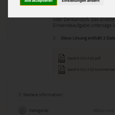
Note: 1,00
Alle akzeptieren
Einstellungen ändern
Bitte verwendet diese Lösung 
oder Denkanstoß. Das direkte
Einsendeaufgabe untersage ic
Diese Lösung enthält 2 Date
GesM 4 XX1-K10.pdf
GesM 4 XX1-K10 Kommentar
Weitere Information:
18.07.2026 - 09:25:23
Kategorie:
Abitur und