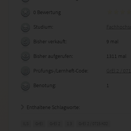
0 Bewertung
Studium:
Fachhochsc
Bisher verkauft:
9 mal
Bisher aufgerufen:
1311 mal
Prüfungs-/Lernheft-Code:
GrEl 2 / 07
Benotung:
1
Enthaltene Schlagworte:
ILS
GrEl
GrEl 2
1.3
GrEl 2 / 0715 K02