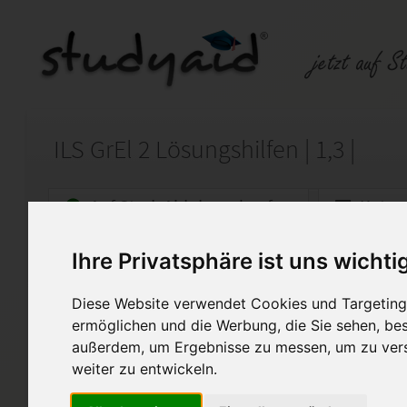
ILS GrEl 2 Lösungshilfen | 1,3 |
Auf StudyAid.de verkaufen
Kateg
Ihre Privatsphäre ist uns wichti
Startseite
Abitur und Hochschule
Diese Website verwendet Cookies und Targeting 
ILS GrEl 2 Lösungshilfen | 1,3
ermöglichen und die Werbung, die Sie sehen, bes
außerdem, um Ergebnisse zu messen, um zu ver
Ich verkaufe hier eine Lösungs
der Note 1,3.
weiter zu entwickeln.