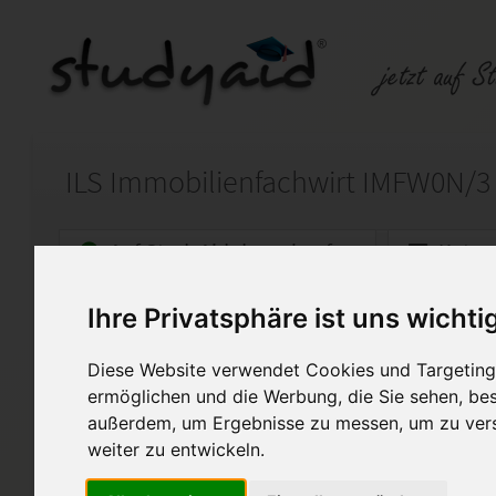
ILS Immobilienfachwirt IMFW0N/3
Auf StudyAid.de verkaufen
Kateg
Ihre Privatsphäre ist uns wichti
Startseite
Abitur und Hochschule
Diese Website verwendet Cookies und Targeting 
Fallstudie zu "Personal. Arbe
ermöglichen und die Werbung, die Sie sehen, bes
außerdem, um Ergebnisse zu messen, um zu ver
Dieses PDF Dokument dient a
beinhaltet die Lösung zur Fa
weiter zu entwickeln.
"Personal. Arbeitsorganisatio