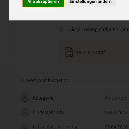
Alle akzeptieren
Einstellungen ändern
Das Dokument dient als Hilfes
IMFW0N/3.
Diese Lösung enthält 1 Date
IMFW_0N-3.pdf
Weitere Information:
20.07.2026 - 14:22:21
Kategorie:
Abitur und
Eingestellt am:
20.04.2018
Letzte Aktualisierung:
20.04.2018