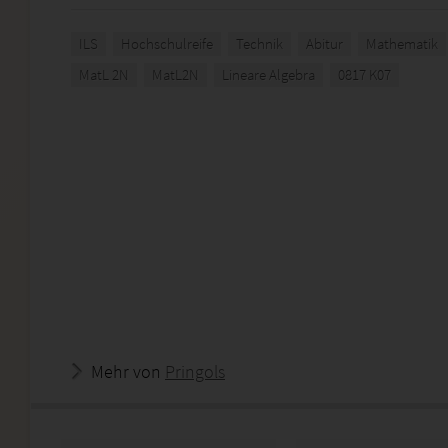
ILS
Hochschulreife
Technik
Abitur
Mathematik
MatL 2N
MatL2N
Lineare Algebra
0817 K07
Mehr von
Pringols