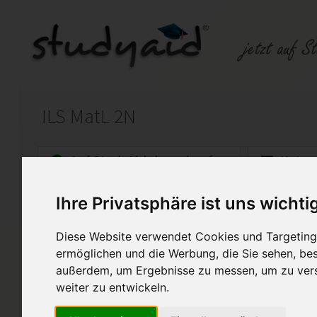
ILS MatL 2N
Auf StudyAid.de verkaufen
Kateg
Ihre Privatsphäre ist uns wichti
Startseite
Abitur und Hochschule
Diese Website verwendet Cookies und Targeting 
Lineare Algebra 2
ermöglichen und die Werbung, die Sie sehen, bes
außerdem, um Ergebnisse zu messen, um zu ver
Lösung des o.g. Arbeitsheftes
weiter zu entwickeln.
Die genaue Bezeichnung/Numm