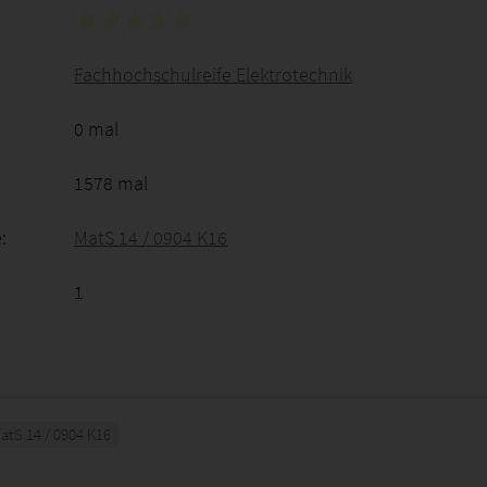
Fachhochschulreife Elektrotechnik
0 mal
1578 mal
:
MatS 14 / 0904 K16
1
atS 14 / 0904 K16