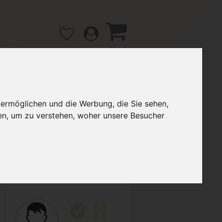
 ermöglichen und die Werbung, die Sie sehen,
gänge
Hilfe / FAQ
en, um zu verstehen, woher unsere Besucher
2,00 €
Verkäufer:
moisbratan