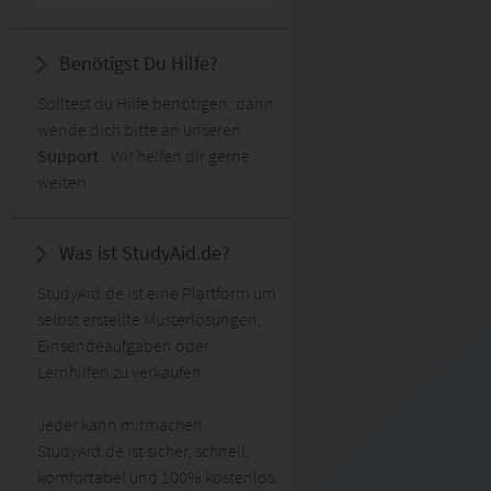
Benötigst Du Hilfe?
Solltest du Hilfe benötigen, dann
wende dich bitte an unseren
Support
. Wir helfen dir gerne
weiter!
Was ist StudyAid.de?
StudyAid.de ist eine Plattform um
selbst erstellte Musterlösungen,
Einsendeaufgaben oder
Lernhilfen zu verkaufen.
Jeder kann mitmachen.
StudyAid.de ist sicher, schnell,
komfortabel und 100% kostenlos.