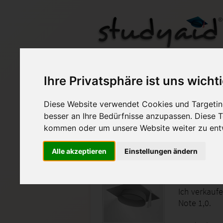
ILS MatS 14 Lösungshi
Ihre Privatsphäre ist uns wicht
Diese Website verwendet Cookies und Targeting
Auf StudyAid.de verkau
besser an Ihre Bedürfnisse anzupassen. Diese
kommen oder um unsere Website weiter zu ent
Startseite
Abitur und Hochschule
Alle akzeptieren
Einstellungen ändern
ILS MatS 
Ich verkaufe
Note 1,0.