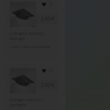
2,00 €
ILS EngM 6 / 0212 A11
Lösungsh...
Kategorie:
Abitur und Hochschule
2,00 €
ILS EngM 4/0614 K13
Lösungshil...