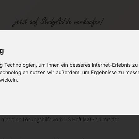
lfen | 1,0 |
ig
 Technologien, um Ihnen ein besseres Internet-Erlebnis zu
fen
Kategorien
Studiengänge / Lehr
 Technologien nutzen wir außerdem, um Ergebnisse zu mess
wickeln.
14 Lösungshilfen | 1,0 |
 hier eine Lösungshilfe vom ILS Heft MatS 14 mit der