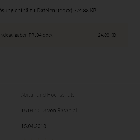
ösung enthält 1 Dateien: (docx) ~24.88 KB
endeaufgaben PRJ04.docx
~ 24.88 KB
2026 - 14:52:30
Abitur und Hochschule
15.04.2018 von
Rasaniel
15.04.2018