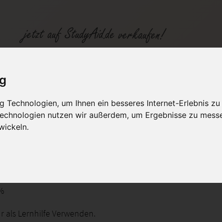
ig
 Technologien, um Ihnen ein besseres Internet-Erlebnis zu
fen
Kategorien
Studiengänge / Lehr
 Technologien nutzen wir außerdem, um Ergebnisse zu mess
wickeln.
planung und Führung
%
r als Lernhilfe Verwenden.