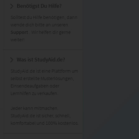
Benötigst Du Hilfe?
Solltest du Hilfe benötigen, dann
wende dich bitte an unseren
Support
. Wir helfen dir gerne
weiter!
Was ist StudyAid.de?
StudyAid.de ist eine Plattform um
selbst erstellte Musterlösungen,
Einsendeaufgaben oder
Lernhilfen zu verkaufen.
Jeder kann mitmachen.
StudyAid.de ist sicher, schnell,
komfortabel und 100% kostenlos.