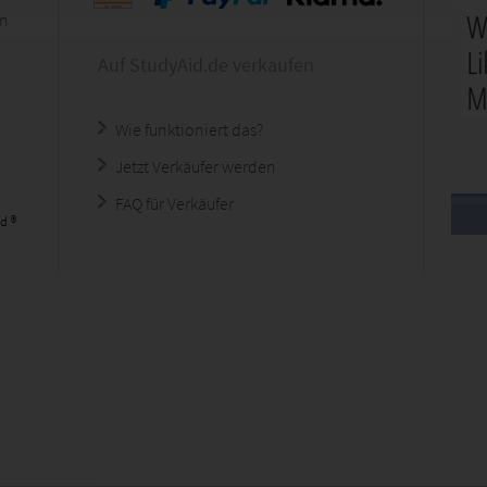
en
Auf StudyAid.de verkaufen
Wie funktioniert das?
Jetzt Verkäufer werden
FAQ für Verkäufer
d ®