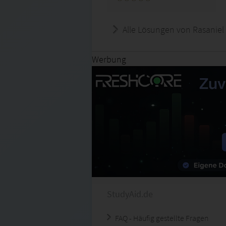
Alle Lösungen von Rasaniel
Werbung
StudyAid.de
FAQ - Häufig gestellte Fragen