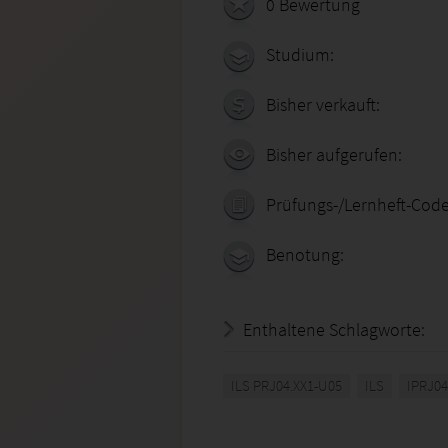
0 Bewertung
Studium:
Bisher verkauft:
Bisher aufgerufen:
Prüfungs-/Lernheft-Code
Benotung:
Enthaltene Schlagworte:
ILS PRJ04.XX1-U05
ILS
IPRJ04