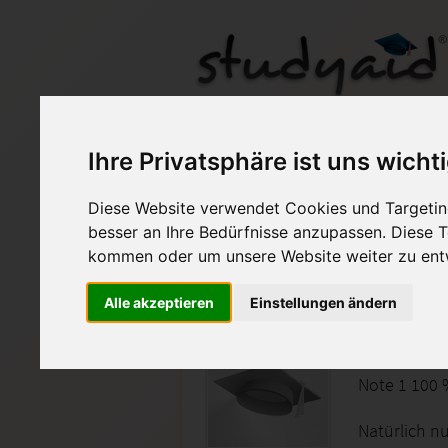
ILS PRJ04.XX1-U05
Ihre Privatsphäre ist uns wicht
Diese Website verwendet Cookies und Targeting
Auf StudyAid.de verkau
besser an Ihre Bedürfnisse anzupassen. Diese
kommen oder um unsere Website weiter zu ent
Startseite
Abitur und Hochschule
Alle akzeptieren
Einstellungen ändern
Projekt
Note 1 100 
Natürlich nu