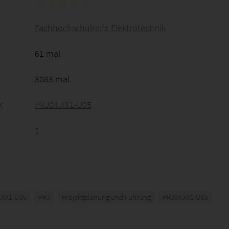
Fachhochschulreife Elektrotechnik
61 mal
3083 mal
:
PRJ04.XX1-U05
1
.XX1-U05
PRJ
Projektplanung und Führung
PRJ04.XX1-U05