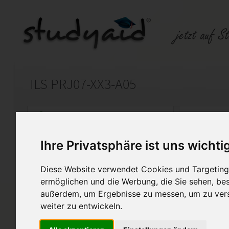
ILS PRJ07-XX3-A05
Auf StudyAid.de verkaufen
Kateg
Ihre Privatsphäre ist uns wichti
Startseite
Abitur und Hochschule
Diese Website verwendet Cookies und Targeting 
Projektvorbereitung und Pl
ermöglichen und die Werbung, die Sie sehen, bes
außerdem, um Ergebnisse zu messen, um zu ver
Note 1 100%
weiter zu entwickeln.
Diese Lösung enthält 6 Date