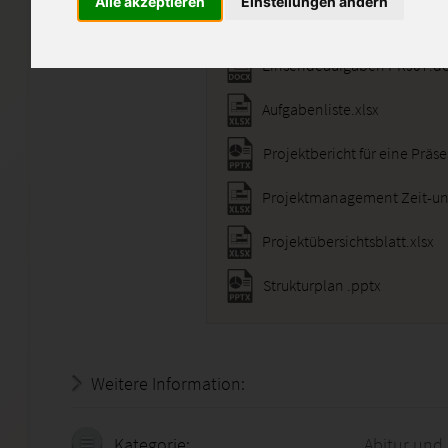
Alle akzeptieren
Einstellungen ändern
Einsendeaufgaben PRJ07.d
Aufgabenliste.xlsx
Projektbericht für eine Präs
Projektübersichtsblatt.xlsx
Strukturplan .pptx
Weitere Information:
19.07.2026 - 02:47:31
Kategorie:
Abitur und