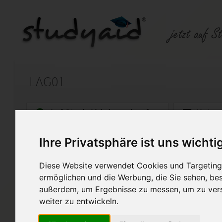
LAG01
Auf StudyAid.de verkaufen
Kateg
Ihre Privatsphäre ist uns wichti
Startseite
Abitur und Hochschule
Diese Website verwendet Cookies und Targeting 
Abitur SGD Lösung
ermöglichen und die Werbung, die Sie sehen, bes
außerdem, um Ergebnisse zu messen, um zu ver
Lösung Einsendeaufgabe Abitur SG
weiter zu entwickeln.
Diese Lösung enthält 1 Date