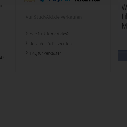
en
Auf StudyAid.de verkaufen
Wie funktioniert das?
Jetzt Verkäufer werden
FAQ für Verkäufer
d ®