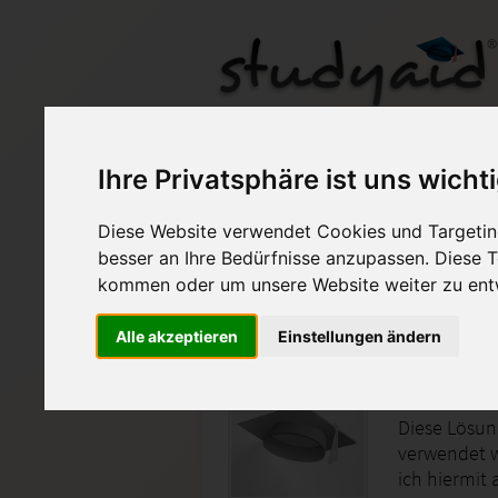
Latein LAG06 - Note: 
Ihre Privatsphäre ist uns wicht
Diese Website verwendet Cookies und Targeting
Auf StudyAid.de verkau
besser an Ihre Bedürfnisse anzupassen. Diese
kommen oder um unsere Website weiter zu ent
Startseite
Abitur und Hochschule
Alle akzeptieren
Einstellungen ändern
Einsend
Diese Lösung
verwendet w
ich hiermit 