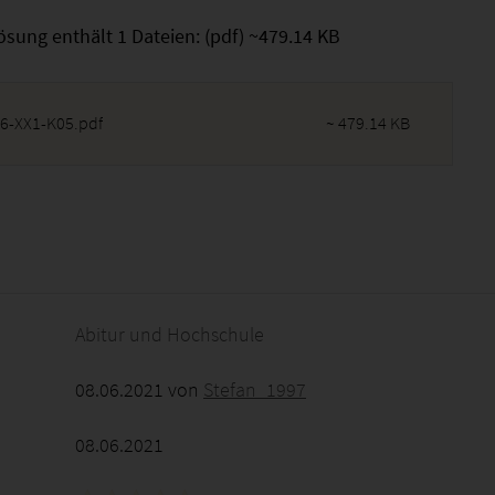
ösung enthält 1 Dateien: (pdf) ~479.14 KB
6-XX1-K05.pdf
~ 479.14 KB
2026 - 23:44:57
Abitur und Hochschule
08.06.2021 von
Stefan_1997
08.06.2021