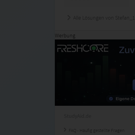
Alle Lösungen von Stefan_
Werbung
StudyAid.de
FAQ - Häufig gestellte Fragen