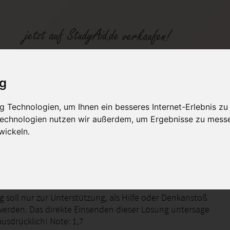
1,7
ig
 Technologien, um Ihnen ein besseres Internet-Erlebnis zu
fen
Kategorien
Studiengänge / Lehr
 Technologien nutzen wir außerdem, um Ergebnisse zu mess
wickeln.
eaufgabe
 soll nur zur Unterstützung, als Hilfe oder Denkanstoß
erden. Das direkte Einsenden dieser Lösung untersage
ausdrücklich! Note: 1,7