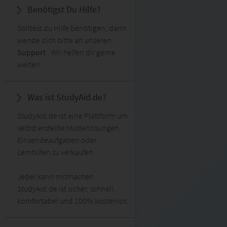
Benötigst Du Hilfe?
Solltest du Hilfe benötigen, dann
wende dich bitte an unseren
Support
. Wir helfen dir gerne
weiter!
Was ist StudyAid.de?
StudyAid.de ist eine Plattform um
selbst erstellte Musterlösungen,
Einsendeaufgaben oder
Lernhilfen zu verkaufen.
Jeder kann mitmachen.
StudyAid.de ist sicher, schnell,
komfortabel und 100% kostenlos.