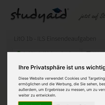
LitO 1b - ILS Einsendeaufgaben
Auf StudyAid.de verkaufen
Kateg
Ihre Privatsphäre ist uns wichti
Startseite
Abitur und Hochschule
Diese Website verwendet Cookies und Targeting 
LitO 1b / 0308 N
ermöglichen und die Werbung, die Sie sehen, bes
außerdem, um Ergebnisse zu messen, um zu ver
Hinweis: Diese Lösung darf led
Unterstützung für die eigens
weiter zu entwickeln.
verwendet werden. Das Einse