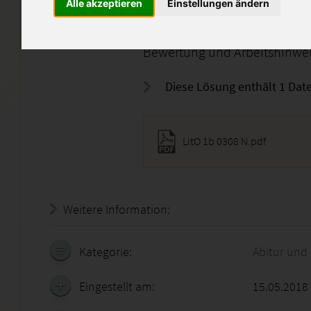
ist untersagt !
Alle akzeptieren
Einstellungen ändern
Die Lösungen sind am PC ges
Bewertung und Arbeitshinweis
Diese Lösung enthält 1 Date
LitO 1b 0308 N.pdf
Weitere Information:
20.07.2026 - 01:42:27
Kategorie:
Abitur und
Eingestellt am:
15.05.2018