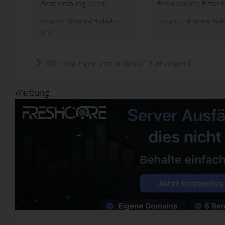
(Beschreibung lesen)
Renaissance, Reform
Kategorie:
Abitur und Hochschule
Kategorie:
Abitur und Hoch
Alle Lösungen von mibe8219 anzeigen!
Werbung