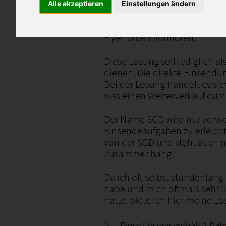
Alle akzeptieren
Einstellungen ändern
Die Anmerkungen des Tutors si
für eine komplett korrekte E
Eigenarbeit vonnöten!
Diese Lösung soll lediglich a
dienen. Die direkte Einsendun
Bei der Lösung handelt es si
was einen Weiterverkauf durch
Der Name SGD wird nur verw
Einsendeaufgaben zu erleich
von der SGD und steht auch ni
Zusammenhang!
Da ich oft selbst stundenlan
habe und mich oftmals sehr üb
hätte, biete ich hier meine L
Diese Lösung enthält 1 Date