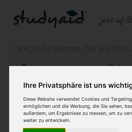
Auf StudyAid.de verkaufen
Kateg
Ihre Privatsphäre ist uns wichti
Startseite
Abitur und Hochschule
Diese Website verwendet Cookies und Targeting 
Mathematik Abitur SGD MAC01
ermöglichen und die Werbung, die Sie sehen, bes
Hier biete ich meine Lösunge
außerdem, um Ergebnisse zu messen, um zu ver
der SGD an.
weiter zu entwickeln.
Diese Einsendeaufgabe wurde 