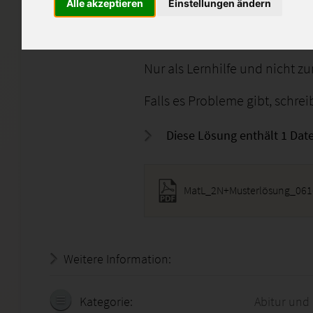
Alle akzeptieren
Einstellungen ändern
Note: 2,30 + Musterlösung = 1
Musterlösung ist beigefügt.
Nur als Lernhilfe und nicht 
Falls es Probleme gibt, schre
Diese Lösung enthält 1 Date
MatL_2N+Musterlösung_061
Weitere Information:
19.07.2026 - 14:25:17
Kategorie:
Abitur und