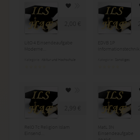
2,00 €
LitO 4 Einsendeaufgabe
EDVB 1P
Moderne...
Informationstechnik E
Kategorie:
Abitur und Hochschule
Kategorie:
Sonstiges
2,99 €
RelO 7c Religion Islam
MatL 3N
Einsend...
Einsendeaufgabe
Analyt...