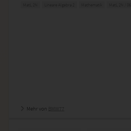
MatL 2N
Lineare Algebra 2
Mathematik
MatL 2N / 0
Mehr von
BMW77