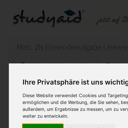
Auf StudyAid.de verkaufen
Kateg
Ihre Privatsphäre ist uns wichti
Startseite
Abitur und Hochschule
Diese Website verwendet Cookies und Targeting 
MatL 2N, Lineare Algebra 2,
ermöglichen und die Werbung, die Sie sehen, bes
außerdem, um Ergebnisse zu messen, um zu ver
Verkauf einer Einsendeaufgab
weiter zu entwickeln.
Heft-Code: MatL 2N / 0616 K0